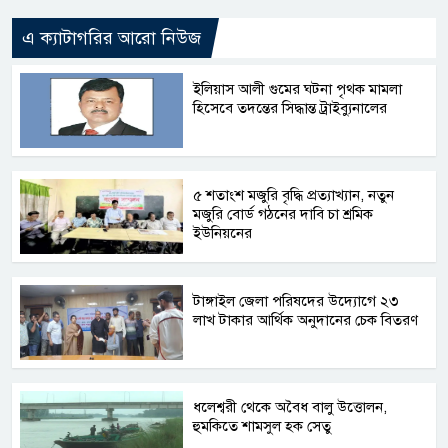
এ ক্যাটাগরির আরো নিউজ
ইলিয়াস আলী গুমের ঘটনা পৃথক মামলা
হিসেবে তদন্তের সিদ্ধান্ত ট্রাইব্যুনালের
৫ শতাংশ মজুরি বৃদ্ধি প্রত্যাখ্যান, নতুন
মজুরি বোর্ড গঠনের দাবি চা শ্রমিক
ইউনিয়নের
টাঙ্গাইল জেলা পরিষদের উদ্যোগে ২৩
লাখ টাকার আর্থিক অনুদানের চেক বিতরণ
ধলেশ্বরী থেকে অবৈধ বালু উত্তোলন,
হুমকিতে শামসুল হক সেতু