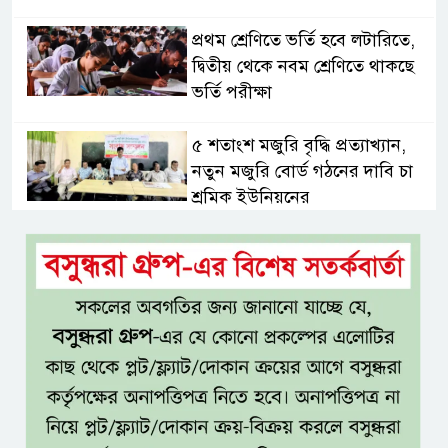
প্রথম শ্রেণিতে ভর্তি হবে লটারিতে,
দ্বিতীয় থেকে নবম শ্রেণিতে থাকছে
ভর্তি পরীক্ষা
৫ শতাংশ মজুরি বৃদ্ধি প্রত্যাখ্যান,
নতুন মজুরি বোর্ড গঠনের দাবি চা
শ্রমিক ইউনিয়নের
টাঙ্গাইল জেলা পরিষদের উদ্যোগে
২৩ লাখ টাকার আর্থিক অনুদানের
চেক বিতরণ
ধলেশ্বরী থেকে অবৈধ বালু উত্তোলন,
হুমকিতে শামসুল হক সেতু
বঙ্গভবনের নতুন বাসিন্দা কি মির্জা