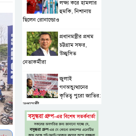
লক্ষ্য করে হামলার
হুমকি, নিশানায়
ছিলেন রোনাল্ডোও
প্রধানমন্ত্রীর প্রথম
চট্টগ্রাম সফর,
উচ্ছ্বসিত
নেতাকর্মীরা
জুলাই
গণঅভ্যুত্থানের
কৃতিত্ব পুরো জাতির:
তথ্যমন্ত্রী
গুরুত্বপূর্ণ ব্যক্তিদের
নিয়ে ‘অপপ্রচারের’