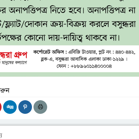
করুন
য