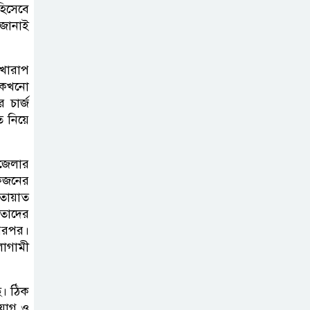
মির্জা ফখরুল
হিসেবে
 জানাই
 খারাপ
 কখনো
 চার্জ
ি নিয়ে
জেলার
কজনের
াতায়াত
তাদের
পরপর।
লাগামী
ে। ঠিক
াযোগ ও