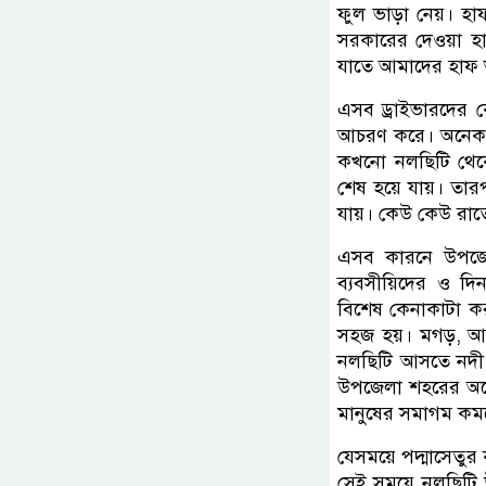
ফুল ভাড়া নেয়। হাফ
সরকারের দেওয়া হাফ
যাতে আমাদের হাফ ভ
এসব ড্রাইভারদের 
আচরণ করে। অনেক 
কখনো নলছিটি থেকে
শেষ হয়ে যায়। তারপ
যায়। কেউ কেউ রাতে
এসব কারনে উপজেল
ব্যবসীয়িদের ও দ
বিশেষ কেনাকাটা ক
সহজ হয়। মগড়, আম
নলছিটি আসতে নদী
উপজেলা শহরের অনে
মানুষের সমাগম কমছ
যেসময়ে পদ্মাসেতুর 
সেই সময়ে নলছিটি 