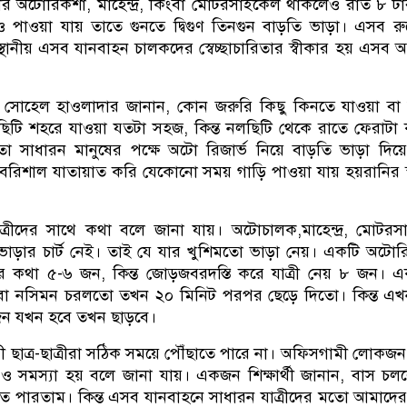
রি অটোরিকশা, মাহেন্দ্র, কিংবা মোটরসাইকেল থাকলেও রাত ৮ ট
 পাওয়া যায় তাতে গুনতে দ্বিগুণ তিনগুন বাড়তি ভাড়া। এসব র
্থানীয় এসব যানবাহন চালকদের স্বেচ্ছাচারিতার স্বীকার হয় এসব অ
্দা সোহেল হাওলাদার জানান, কোন জরুরি কিছু কিনতে যাওয়া বা
ছিটি শহরে যাওয়া যতটা সহজ, কিন্ত নলছিটি থেকে রাতে ফেরাটা
 সাধারন মানুষের পক্ষে অটো রিজার্ভ নিয়ে বাড়তি ভাড়া দিয়
 বরিশাল যাতায়াত করি যেকোনো সময় গাড়ি পাওয়া যায় হয়রানির স
ত্রীদের সাথে কথা বলে জানা যায়। অটোচালক,মাহেন্দ্র, মোটর
ন ভাড়ার চার্ট নেই। তাই যে যার খুশিমতো ভাড়া নেয়। একটি অটো
ার কথা ৫-৬ জন, কিন্ত জোড়জবরদস্তি করে যাত্রী নেয় ৮ জন।
বা নসিমন চরলতো তখন ২০ মিনিট পরপর ছেড়ে দিতো। কিন্ত এ
জন যখন হবে তখন ছাড়বে।
ী ছাত্র-ছাত্রীরা সঠিক সময়ে পৌঁছাতে পারে না। অফিসগামী লোকজ
সমস্যা হয় বলে জানা যায়। একজন শিক্ষার্থী জানান, বাস চল
ে পারতাম। কিন্ত এসব যানবাহনে সাধারন যাত্রীদের মতো আমাদে