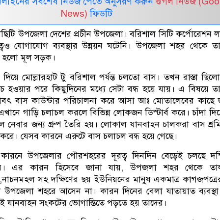
নলাইনের সর্বশেষ নিউজ পেতে অনুসরণ করুন
গুগল নিউজ (Goo
News)
ফিডটি
ছিটি উপজেলা দেশের প্রচীন উপজেলা। বরিশাল সিটি কর্পোরেশন 
বেও যোগাযোগ ব্যবস্থার উন্নয়ন ঘটেনি। উপজেলা শহর থেকে ত
ই হলো মূল সড়ক।
ে মোল্লারহাট টু বরিশাল পর্যন্ত চলতো বাস। তখন রাস্তা ছিল
িচ হওয়ার পরে কিছুদিনের মধ্যে সেটা বন্ধ হয়ে যায়। এ বিষয়ে 
 যাবৎ বাস কাউন্টার পরিচালনা করে আসা আঃ মোতালেবের কাছে
এখানে গাড়ি চলাচল করলে বিভিন্ন লোকজন ডিস্টার্ব করে। চাঁদা দি
ল নেবার জন্য গ্রুপ তৈরি হয়। লোকাল যানবাহন চালকরা বাস শ্র
রে। যেসব কারনে এরুটে বাস চলাচল বন্ধ হয়ে গেছে।
র কারনে উপজেলার পৌরশহরের দূরত্ব দিনদিন বেড়েই চলছে দক্
দাদের। এর কারন হিসেবে জানা যায়, উপজলা শহর থেকে তা
া,নাচনমহল সহ দক্ষিণের ছয় ইউনিয়নের মানুষ একমাত্র কাগজপত্র
 উপজেলা শহরে আসেন না। কারন দিনের বেলা যাতায়াত ব্যবস্থ
েই যানবাহন সংকটের ভোগান্তিতে পড়তে হয় তাদের।