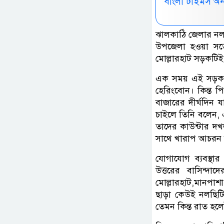
বাংলা টাইমস অ
ঝালকাঠি জেলার নল
উপজেলা হওয়া সত্
মোল্লারহাট সড়কটি
এক সময় এই সড়ক দিয়
হেরিংবোন। কিন্ত প
বাজারের দীর্ঘদিন
চাইলে তিনি বলেন, 
তাদের কাউন্টার দখ
সাথে খারাপ আচরন ক
যোগাযোগ ব্যবস্থা
উত্তরের বাসিন্
মোল্লারহাট,মানপাশ
ছাড়া কেউই নলছিটি
তেমন কিন্ত রাত হল