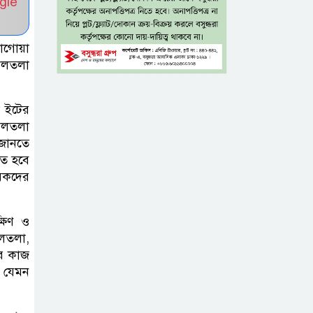
gle
নিন্দা পুলিশের,
গুজবে কান না দেওয়ার আহ্বান
লাগোয়া
শেখ হাসিনার দিল্লির
ালতলা
সংবাদ সম্মেলনের
সঙ্গে ভারত
ো ইটের
সরকারের সম্পৃক্ততা নেই: জয়সোয়াল
তালতলা
 জানতে
টাঙ্গাইলে নিহত ১৪
তে হবে
মিকদের
বাস-মিনিবাস
মালিকের
পরিবারকে আর্থিক অনুদান ও সম্মাননা
ষিণ ও
লতলা,
ের কাজ
সাড়ে ৩ হাজার
া যেমন
এতিম ও
মাদরাসাশিক্ষার্থীর