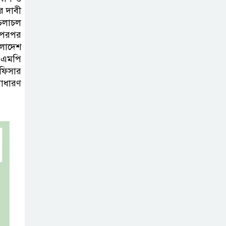
র দাবী
 চলাচল
য় পরপর
ংলাদেশ
 এমপি
অফিসার
সাধারণ