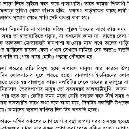
 ভাড়া দিতে চাইলে করে করে গালাগালি। তাতে আমরা শিক্ষার্থী 
ভাড়া সুবিধা থেকে বঞ্চিত হচ্ছি। যথাযথ কর্তৃপক্ষের কাছে দাবী
াড়ার সুযোগ পেতে পারি সেই ব্যবস্থা করা হয়।
কোন নিয়মনীতি না থাকায় মহিলা পুরুষ উভয়ের সাথে প্রায় সময়
সময় তা হাতাহাতিতে গড়ায়, যা কখনোই কাম্য না। রাতের বেলা
 তালতলা মোল্লারহাট মানপাশা যাওয়ার মাঝ পথে তাদের গাড়ির
র যাত্রীদের রাতের বেলা এখান সেখানে নামিয়ে দেয় ভাড়াও বাড়ত
 গাড়ি না পেয়ে পায়ে হেটেও গন্তব্যে পৌছাতে হয়।
া শহরের প্রতি বিমুখ হচ্ছে সাধারণ মানুষ। যার কারনে উপ
িনদিন লোকসানের মুখে পরতে হচ্ছে। রানাপাশা ইউনিয়নের লো
রতে যেতে হয় রাজাপুর কারন নলছিটির থেকে তাদের রাজাপুরে য
িরাবাদ, ভৈরবপাশার মানুষ তো সবসময়ই ঝালকাঠীমুখি। কারন 
 পার হতে হয়। ফেরির সময় মতো ফেরি চলাচল করে দীর্ঘ সময় 
ক ব্যবসায়ীর সাথে কথা বলে জানা যায়, দিনদিন নলছিটি উপজে
ে। আমাদের ব্যবসা বাণিজ্য দিন দিন অবনতি হচ্ছে।
কারনে দক্ষিণ অঞ্চলের যোগাযোগ ব্যবস্থা ও পণ্য সরবাহ সহজ হয়েছ
উপজেলার মানুষ তার সুফল ভোগ করা থেকে বঞ্চিত হচ্ছে। যোগ