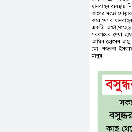
যানবাহন ব্যবস্থায় 
আগের মতো মোল্লারহ
করে সেসব যানবাহনক
একটি অটো,মাহেন্দ্
সরকারের দেয়া হা
আমির হোসেন আমু ও 
মো. নজরুল ইসলামসহ
মানুষ।