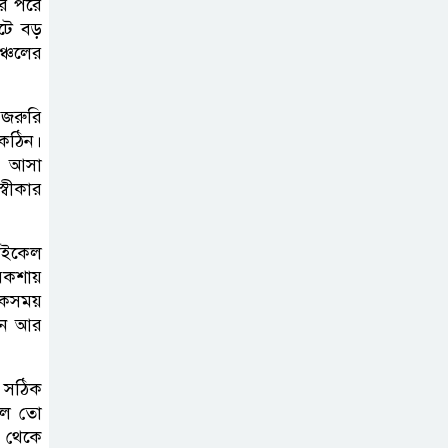
খাবারের আয়োজন করলেন প্রতিমন্ত্রী
ার পরে
ুটে বড়
টুকু
ঞ্চলের
অপ-সাংবাদিকতা
পরিহার করে
 জরুরি
 কঠিন।
দায়িত্বশীল ভূমিকা
ে আসা
রাখতে হবে
্বীকার
ঢাবি নিয়ে মন্তব্য:
ব্যারিস্টার ফুয়াদের
সাইকেল
রিকশায়
কাছে শত কোটি
 একসময়
টাকা ক্ষতিপূরণ দাবি
খন আর
ধ্বংসস্তূপের ওপরই
ন সঠিক
বারবার ক্ষমতায়
লে তো
আসে বিএনপি:
র থেকে