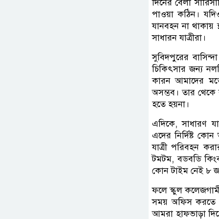
দিনের বেলা সারিসা
পাওয়া কঠিন। যদিও
যানবহন না থাকায় স
সাধারন যাত্রীরা।
সুবিদপুরের বাসিন
চিকিৎসার জন্য নল
কারন আমাদের মতো
অসম্ভব। তার থেকে
হতে হয়না।
এদিকে, সাধারণ যা
এদের নির্দিষ্ট কো
যাত্রী পরিবহন কর
টমটম, বডবডি কিং
কোন টাইম নেই ৮ 
ফলে স্কুল কলেজগাম
সময় অফিস করতে ও 
আমরা হাফভাড়া দিত