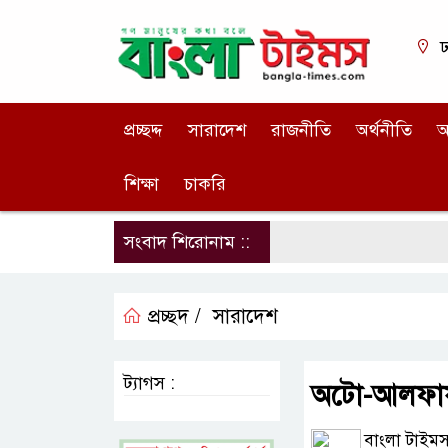
ঢ
প্রচ্ছদ্দ
সারাদেশ
রাজনীতি
অর্থনীতি
আ
শিক্ষা
চাকরি
সংবাদ শিরোনাম ::
প্রচ্ছদ /
সারাদেশ
ট্যাগস :
অটো-আলফায় য
বাংলা টাইমস 