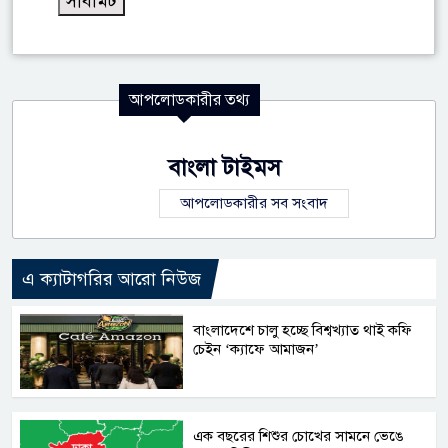
আপলোডকারীর তথ্য
বাংলা টাইমস
আপলোডকারীর সব সংবাদ
এ ক্যাটাগরির আরো নিউজ
বাংলাদেশে চালু হচ্ছে বিশ্বখ্যাত থাই কফি
চেইন ‘ক্যাফে আমাজন’
এক বছরের শিশুর চোখের সামনে ভেঙে