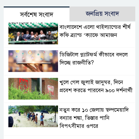
জনপ্রিয় সংবাদ
সর্বশেষ সংবাদ
বাংলাদেশে এলো থাইল্যান্ডের শীর্ষ
কফি ব্র্যান্ড ‘ক্যাফে আমাজন
ডিজিটাল প্ল্যাটফর্ম কীভাবে বদলে
দিচ্ছে রাজনীতি?
খুলে গেল জুলাই জাদুঘর, দিনে
প্রবেশ করতে পারবেন ৯০০ দর্শনার্থী
নতুন করে ১০ জেলায় স্বল্পমেয়াদি
বন্যার শঙ্কা, তিস্তার পানি
বিপৎসীমার ওপরে