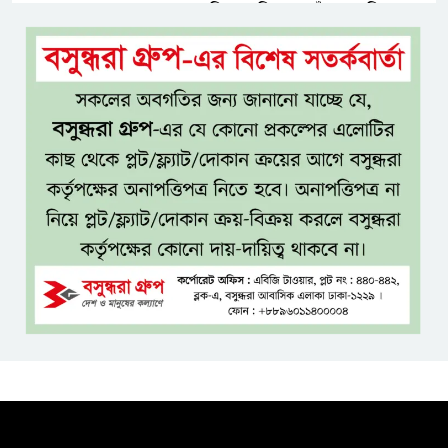
আড়িয়াল বিলের পাঁচ প্রজাতির
দেশীয় মাছে মিলল মাইক্রোপ্লাস্টিক,
সবচেয়ে বেশি কই মাছে
সিলেটের সাবেক মন্ত্রী-এমপিদের
কেউ আত্মগোপনে, কেউ বিদেশে
দিল্লিতে শেখ হাসিনার সংবাদমাধ্যমে
বক্তব্যে তীব্র ক্ষোভ বাংলাদেশের
জামিনে থাকা অবস্থায় নির্বাচনী জয়,
রুখসার আহমেদকে ঘিরে বিতর্ক
টাঙ্গাইলে বাতিঘর আদর্শ পাঠাগারের
ফ্রি ব্লাড গ্রুপিং ক্যাম্পেইন