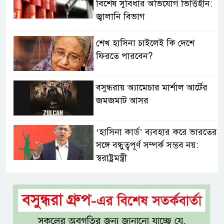
বিশেষ সুবিধার অভিযোগ ভিত্তিহীন:
জ্বালানি বিভাগ
শেখ হাসিনা চাইলেই কি দেশে
ফিরতে পারবেন?
বসুন্ধরায় অ্যামেচার মার্শাল আর্টের
জমজমাট আসর
‘হাসিনা কার্ড’ ব্যবহার করে ভারতের
সঙ্গে বন্ধুত্বপূর্ণ সম্পর্ক সম্ভব নয়:
স্বরাষ্ট্রমন্ত্রী
সব বাধা পেরিয়ে বাস্তবতার নিরিখে
দেশকে এগিয়ে নিতে হবে: প্রধানমন্ত্রী