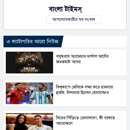
বাংলা টাইমস্
আপলোডকারীর সব সংবাদ
এ ক্যাটাগরির আরো নিউজ
বসুন্ধরায় অ্যামেচার মার্শাল আর্টের
জমজমাট আসর
বিশ্বকাপে মেসিকে লক্ষ্য করে হামলার
হুমকি, নিশানায় ছিলেন রোনাল্ডোও
বিয়ের পিঁড়িতে রোনালদো, কী থাকছে
আয়োজনে