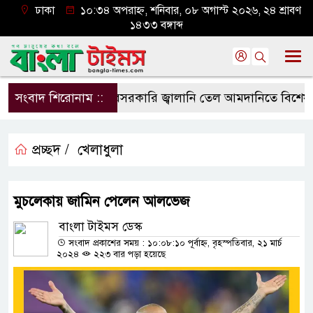
ঢাকা
১০:৩৪ অপরাহ্ন, শনিবার, ০৮ অগাস্ট ২০২৬, ২৪ শ্রাবণ
১৪৩৩ বঙ্গাব্দ
সংবাদ শিরোনাম ::
বেসরকারি জ্বালানি তেল আমদানিতে বিশেষ সুবিধ
প্রচ্ছদ /
খেলাধুলা
মুচলেকায় জামিন পেলেন আলভেজ
বাংলা টাইমস ডেস্ক
সংবাদ প্রকাশের সময় : ১০:০৮:১০ পূর্বাহ্ন, বৃহস্পতিবার, ২১ মার্চ
২০২৪
২২৩ বার পড়া হয়েছে