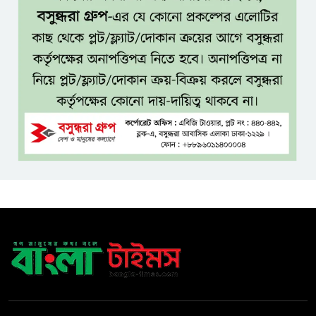
নীরবে এতিম শিশুদের পাশে সায়েম
সোবহান আনভীর
সেবার মানসিকতা ছাড়া
চিকিৎসাব্যবস্থার মানোন্নয়ন সম্ভব
নয়: প্রধানমন্ত্রী
বিদ্যুৎ-জ্বালানি নিয়ে অস্থিতিশীলতা
সৃষ্টিতে সক্রিয় চক্র: প্রধানমন্ত্রী
তনু হত্যা মামলায় সাবেক
সেনাসদস্য হাফিজুর রহমানকে
পুনরায় গ্রেপ্তার
হাসিনাকে ঘিরে ঢাকা-দিল্লি সম্পর্কে
নতুন টানাপোড়েন