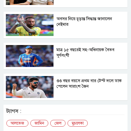
অবসর নিয়ে চূড়ান্ত সিদ্ধান্ত জানালেন
নেইমার
মাত্র ১৫ বছরেই সহ-অধিনায়ক বৈভব
সূর্যবংশী
৩৩ বছর বয়সে প্রথম বার টেস্ট দলে ডাক
পেলেন সারাংশ জৈন
ট্যাগস :
আলভেজ
জামিন
জেল
মুচলেকা