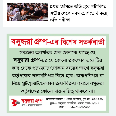
প্রথম শ্রেণিতে ভর্তি হবে লটারিতে,
দ্বিতীয় থেকে নবম শ্রেণিতে থাকছে
ভর্তি পরীক্ষা
৫ শতাংশ মজুরি বৃদ্ধি প্রত্যাখ্যান,
নতুন মজুরি বোর্ড গঠনের দাবি চা
শ্রমিক ইউনিয়নের
টাঙ্গাইল জেলা পরিষদের উদ্যোগে
২৩ লাখ টাকার আর্থিক অনুদানের
চেক বিতরণ
ধলেশ্বরী থেকে অবৈধ বালু উত্তোলন,
হুমকিতে শামসুল হক সেতু
বঙ্গভবনের নতুন বাসিন্দা কি মির্জা