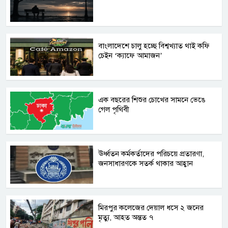
বাংলাদেশে চালু হচ্ছে বিশ্বখ্যাত থাই কফি
চেইন ‘ক্যাফে আমাজন’
এক বছরের শিশুর চোখের সামনে ভেঙে
গেল পৃথিবী
ঊর্ধ্বতন কর্মকর্তাদের পরিচয়ে প্রতারণা,
জনসাধারণকে সতর্ক থাকার আহ্বান
মিরপুর কলেজের দেয়াল ধসে ২ জনের
মৃত্যু, আহত অন্তত ৭