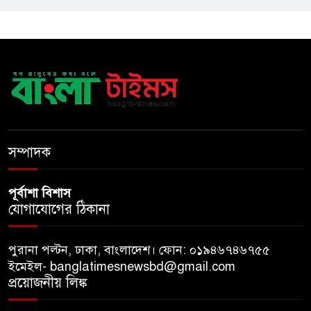
ফখরুল? বিএনপিতে জোর
আলোচনা, সিদ্ধান্ত নেবেন তারেক
রহমান
নদীদূষণ রোধে সমন্বিত ও কঠোর
পদক্ষেপের নির্দেশ প্রধানমন্ত্রীর
বাংলাদেশে এলো থাইল্যান্ডের শীর্ষ
সম্পাদক
কফি ব্র্যান্ড ‘ক্যাফে আমাজন
পূর্বাশা বিশাস
যোগাযোগের ঠিকানা
পুরানা পল্টন, ঢাকা, বাংলাদেশ। ফোন: ০১৯৪৬৭৪৬৭৫৫
ইমেইল- banglatimesnewsbd@gmail.com
প্রয়োজনীয় লিঙ্ক