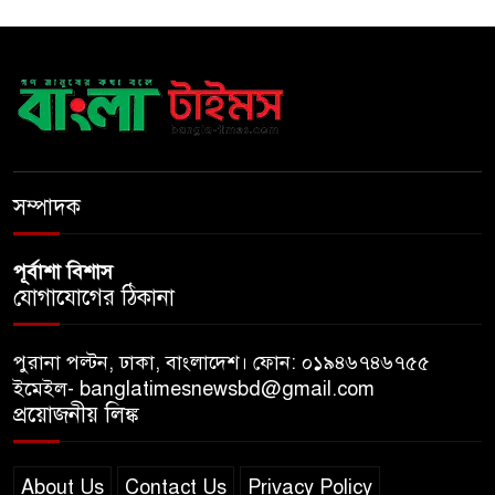
স্বরাষ্ট্রমন্ত্রী
সব বাধা পেরিয়ে বাস্তবতার নিরিখে
দেশকে এগিয়ে নিতে হবে: প্রধানমন্ত্রী
নীরবে এতিম শিশুদের পাশে সায়েম
সোবহান আনভীর
সম্পাদক
পূর্বাশা বিশাস
যোগাযোগের ঠিকানা
পুরানা পল্টন, ঢাকা, বাংলাদেশ। ফোন: ০১৯৪৬৭৪৬৭৫৫
ইমেইল- banglatimesnewsbd@gmail.com
প্রয়োজনীয় লিঙ্ক
About Us
Contact Us
Privacy Policy