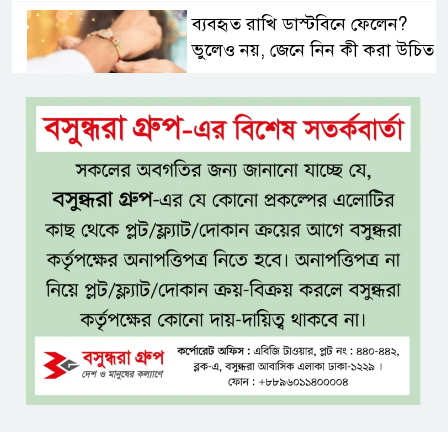
ব্যবহৃত রাখি ডাস্টবিনে ফেলেন?
ভুলেও নয়, জেনে নিন কী করা উচিত
বেসরকারি জ্বালানি তেল আমদানিতে
বিশেষ সুবিধার অভিযোগ ভিত্তিহীন:
জ্বালানি বিভাগ
শেখ হাসিনা চাইলেই কি দেশে
ফিরতে পারবেন?
বসুন্ধরায় অ্যামেচার মার্শাল আর্টের
জমজমাট আসর
‘হাসিনা কার্ড’ ব্যবহার করে ভারতের
সঙ্গে বন্ধুত্বপূর্ণ সম্পর্ক সম্ভব নয়: