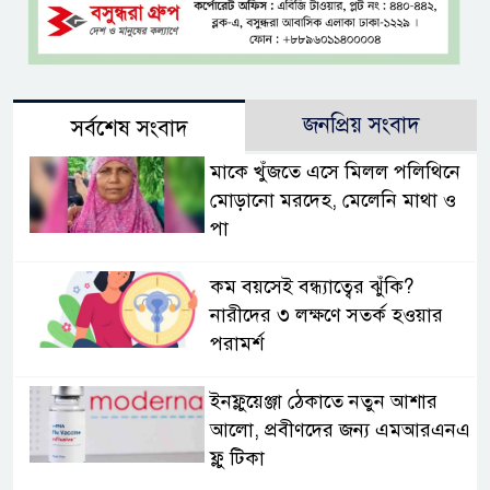
জনপ্রিয় সংবাদ
সর্বশেষ সংবাদ
মাকে খুঁজতে এসে মিলল পলিথিনে
মোড়ানো মরদেহ, মেলেনি মাথা ও
পা
কম বয়সেই বন্ধ্যাত্বের ঝুঁকি?
নারীদের ৩ লক্ষণে সতর্ক হওয়ার
পরামর্শ
ইনফ্লুয়েঞ্জা ঠেকাতে নতুন আশার
আলো, প্রবীণদের জন্য এমআরএনএ
ফ্লু টিকা