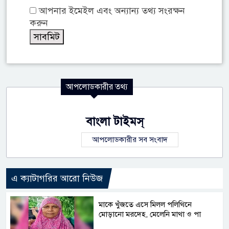
আপনার ইমেইল এবং অন্যান্য তথ্য সংরক্ষন
করুন
আপলোডকারীর তথ্য
বাংলা টাইমস্
আপলোডকারীর সব সংবাদ
এ ক্যাটাগরির আরো নিউজ
মাকে খুঁজতে এসে মিলল পলিথিনে
মোড়ানো মরদেহ, মেলেনি মাথা ও পা