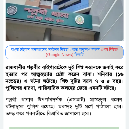
বাংলা টাইমস অনলাইনের সর্বশেষ নিউজ পেতে অনুসরণ করুন
গুগল নিউজ
(Google News)
ফিডটি
রাজধানীর পল্লবীর বাইগারটেকে দুই শিশু সন্তানকে জবাই করে
হত্যার পর আত্মহত্যার চেষ্টা করেন বাবা। শনিবার (১৬
নভেম্বর) এ ঘটনা ঘটেছে। শিশু দুটির বয়স ৭ ও ৫ বছর।
পুলিশের ধারণা, পারিবারিক কলহের জেরে এমনটি ঘটছে।
পল্লবী থানার উপপরিদর্শক (এসআই) মাজেদুল বলেন,
ঘটনাস্থলে পুলিশ রয়েছে। মরদেহ দুটি মর্গে পাঠানো হবে।
তদন্ত করে পরবর্তীতে বিস্তারিত জানানো হবে।