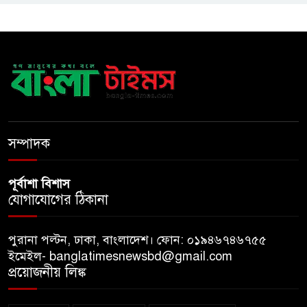
দেশকে অস্থিতিশীল করার অপচেষ্টা
ফ্যাসিবাদেরই সুবিধা করবে
​ম্যানুফ্যাকচারিং ও ডিজিটাল
অর্থনীতিতে ভর করে ৫ ট্রিলিয়ন
ডলারের পথে ভারত
সম্পাদক
পূর্বাশা বিশাস
যোগাযোগের ঠিকানা
পুরানা পল্টন, ঢাকা, বাংলাদেশ। ফোন: ০১৯৪৬৭৪৬৭৫৫
ইমেইল- banglatimesnewsbd@gmail.com
প্রয়োজনীয় লিঙ্ক