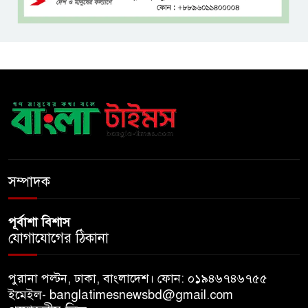
বিদ্যুৎ-জ্বালানি নিয়ে অস্থিতিশীলতা
সৃষ্টিতে সক্রিয় চক্র: প্রধানমন্ত্রী
তনু হত্যা মামলায় সাবেক
সেনাসদস্য হাফিজুর রহমানকে
পুনরায় গ্রেপ্তার
হাসিনাকে ঘিরে ঢাকা-দিল্লি সম্পর্কে
নতুন টানাপোড়েন
সম্পাদক
পূর্বাশা বিশাস
যোগাযোগের ঠিকানা
পুরানা পল্টন, ঢাকা, বাংলাদেশ। ফোন: ০১৯৪৬৭৪৬৭৫৫
ইমেইল- banglatimesnewsbd@gmail.com