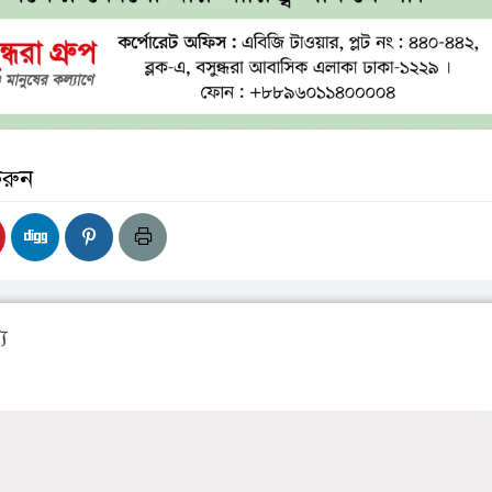
করুন
য