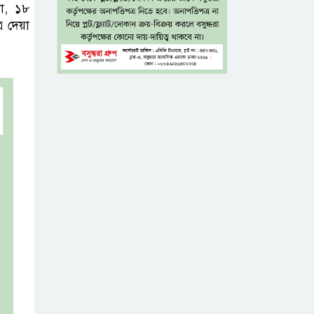
কা, ১৮
সব বাধা পেরিয়ে
র দেয়া
বাস্তবতার নিরিখে
দেশকে এগিয়ে নিতে
হবে: প্রধানমন্ত্রী
নীরবে এতিম
শিশুদের পাশে
সায়েম সোবহান
আনভীর
সেবার মানসিকতা
ছাড়া
চিকিৎসাব্যবস্থার
মানোন্নয়ন সম্ভব নয়: প্রধানমন্ত্রী