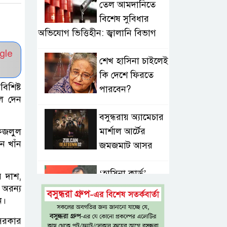
তেল আমদানিতে
বিশেষ সুবিধার
অভিযোগ ভিত্তিহীন: জ্বালানি বিভাগ
gle
শেখ হাসিনা চাইলেই
কি দেশে ফিরতে
বিশিষ্ট
পারবেন?
লে দেন
বসুন্ধরায় অ্যামেচার
মার্শাল আর্টের
. ফজলুল
ন খাঁন
জমজমাট আসর
‘হাসিনা কার্ড’
র দাশ,
ব্যবহার করে
 অরন্য
ন।
ভারতের সঙ্গে
বন্ধুত্বপূর্ণ সম্পর্ক সম্ভব নয়: স্বরাষ্ট্রমন্ত্রী
ে সরকার