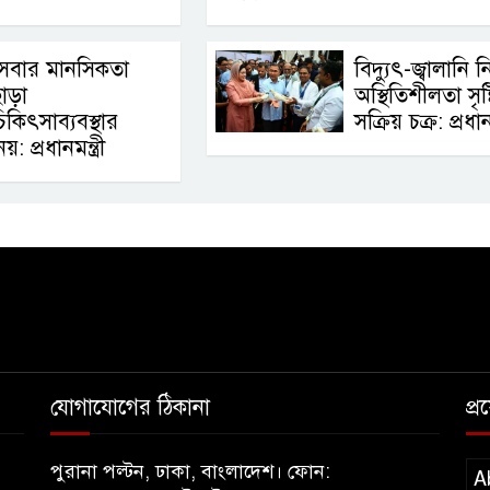
সেবার মানসিকতা
বিদ্যুৎ-জ্বালানি ন
াড়া
অস্থিতিশীলতা সৃষ্
িকিৎসাব্যবস্থার
সক্রিয় চক্র: প্রধানম
়: প্রধানমন্ত্রী
যোগাযোগের ঠিকানা
প্
পুরানা পল্টন, ঢাকা, বাংলাদেশ। ফোন:
A