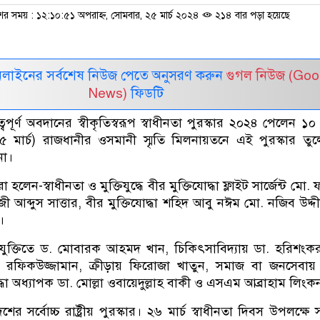
শের সময় : ১২:১০:৫১ অপরাহ্ন, সোমবার, ২৫ মার্চ ২০২৪
২১৪ বার পড়া হয়েছে
নলাইনের সর্বশেষ নিউজ পেতে অনুসরণ করুন
গুগল নিউজ (Goo
News)
ফিডটি
্বপূর্ণ অবদানের স্বীকৃতিস্বরূপ স্বাধীনতা পুরস্কার ২০২৪ পেলেন ১০ 
২৫ মার্চ) রাজধানীর ওসমানী স্মৃতি মিলনায়তনে এই পুরস্কার তু
না।
রা হলেন-স্বাধীনতা ও মুক্তিযুদ্ধে বীর মুক্তিযোদ্ধা ফ্লাইট সার্জেন্ট মো
ী আব্দুস সাত্তার, বীর মুক্তিযোদ্ধা শহিদ আবু নঈম মো. নজিব উদ্দী
।
্রযুক্তিতে ড. মোবারক আহমদ খান, চিকিৎসাবিদ্যায় ডা. হরিশংক
্মদ রফিকউজ্জামান, ক্রীড়ায় ফিরোজা খাতুন, সমাজ বা জনসেবায়
দ্ধা অধ্যাপক ডা. মোল্লা ওবায়েদুল্লাহ বাকী ও এসএম আব্রাহাম লিংক
দেশের সর্বোচ্চ রাষ্ট্রীয় পুরস্কার। ২৬ মার্চ স্বাধীনতা দিবস উপলক্ষ