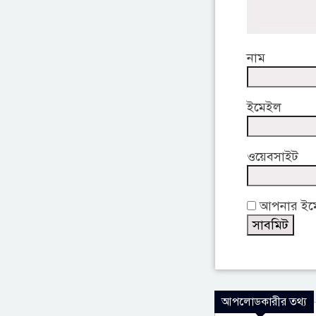
নাম
ইমেইল
ওয়েবসাইট
আপনার ইমেই
আপলোডকারীর তথ্য