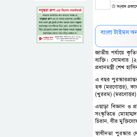
সংবাদ প্রকা
বাংলা টাইমস অ
জাতীয় পর্যায়ে কৃতিত
ব্যক্তি। সোমবার (
প্রধানমন্ত্রী শেখ হাসি
এ বছর পুরস্কারপ্রাপ্ত
হক (মরণোত্তর), কাজ
(খুররম) (মরণোত্তর)
এছাড়া বিজ্ঞান ও প
সংস্কৃতিতে মোহাম
চিরান, বীর মুক্তিযো
স্বাধীনতা পুরস্কার 