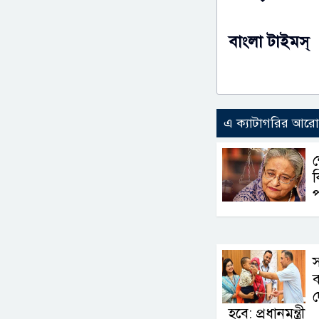
বাংলা টাইমস্
এ ক্যাটাগরির আর
শ
স
ব
দ
হবে: প্রধানমন্ত্রী