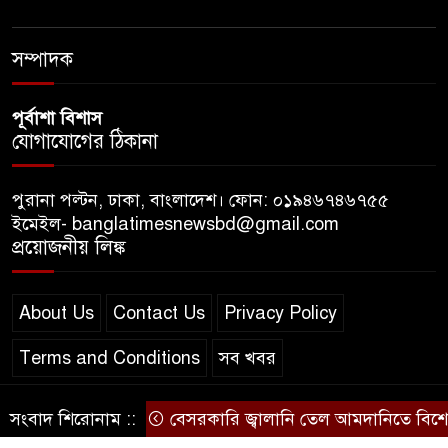
নতুন টানাপোড়েন
সম্পাদক
পূর্বাশা বিশাস
যোগাযোগের ঠিকানা
পুরানা পল্টন, ঢাকা, বাংলাদেশ। ফোন: ০১৯৪৬৭৪৬৭৫৫
ইমেইল- banglatimesnewsbd@gmail.com
প্রয়োজনীয় লিঙ্ক
About Us
Contact Us
Privacy Policy
Terms and Conditions
সব খবর
সংবাদ শিরোনাম ::
বেসরকারি জ্বালানি তেল আমদানিতে বিশেষ সুবি
© স্বত্ব বাংলা-টাইমস ২০২০-২০২৪