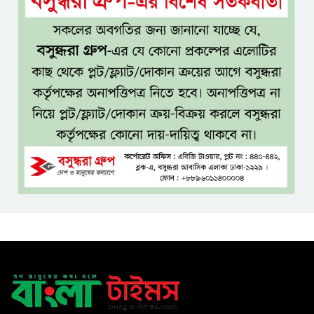
নীরবে এতিম শিশুদের পাশে সায়েম
সোবহান আনভীর
সেবার মানসিকতা ছাড়া
চিকিৎসাব্যবস্থার মানোন্নয়ন সম্ভব
নয়: প্রধানমন্ত্রী
বিদ্যুৎ-জ্বালানি নিয়ে অস্থিতিশীলতা
সৃষ্টিতে সক্রিয় চক্র: প্রধানমন্ত্রী
তনু হত্যা মামলায় সাবেক
সেনাসদস্য হাফিজুর রহমানকে
পুনরায় গ্রেপ্তার
হাসিনাকে ঘিরে ঢাকা-দিল্লি সম্পর্কে