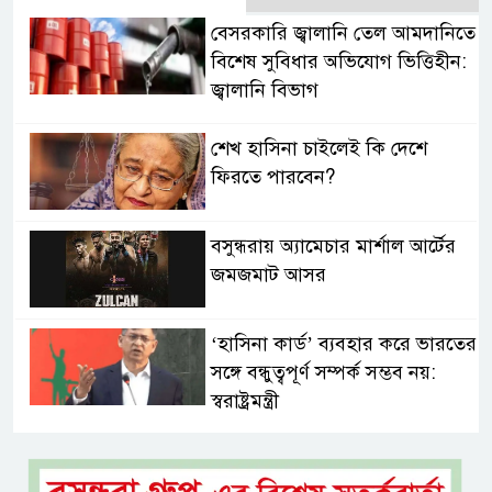
বেসরকারি জ্বালানি তেল আমদানিতে
বিশেষ সুবিধার অভিযোগ ভিত্তিহীন:
জ্বালানি বিভাগ
শেখ হাসিনা চাইলেই কি দেশে
ফিরতে পারবেন?
বসুন্ধরায় অ্যামেচার মার্শাল আর্টের
জমজমাট আসর
‘হাসিনা কার্ড’ ব্যবহার করে ভারতের
সঙ্গে বন্ধুত্বপূর্ণ সম্পর্ক সম্ভব নয়:
স্বরাষ্ট্রমন্ত্রী
সব বাধা পেরিয়ে বাস্তবতার নিরিখে
দেশকে এগিয়ে নিতে হবে: প্রধানমন্ত্রী