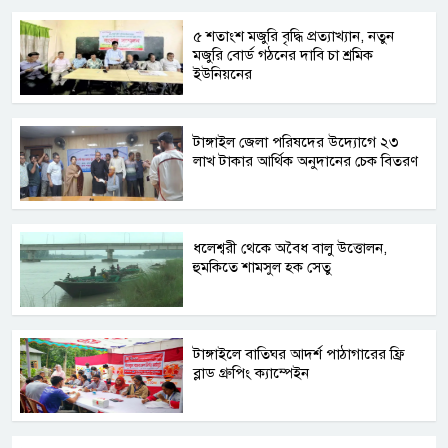
৫ শতাংশ মজুরি বৃদ্ধি প্রত্যাখ্যান, নতুন
মজুরি বোর্ড গঠনের দাবি চা শ্রমিক
ইউনিয়নের
টাঙ্গাইল জেলা পরিষদের উদ্যোগে ২৩
লাখ টাকার আর্থিক অনুদানের চেক বিতরণ
ধলেশ্বরী থেকে অবৈধ বালু উত্তোলন,
হুমকিতে শামসুল হক সেতু
টাঙ্গাইলে বাতিঘর আদর্শ পাঠাগারের ফ্রি
ব্লাড গ্রুপিং ক্যাম্পেইন