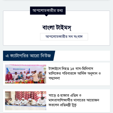
আপলোডকারীর তথ্য
বাংলা টাইমস্
আপলোডকারীর সব সংবাদ
এ ক্যাটাগরির আরো নিউজ
টাঙ্গাইলে নিহত ১৪ বাস-মিনিবাস
মালিকের পরিবারকে আর্থিক অনুদান ও
সম্মাননা
সাড়ে ৩ হাজার এতিম ও
মাদরাসাশিক্ষার্থীর খাবারের আয়োজন
করলেন প্রতিমন্ত্রী টুকু