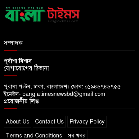
বাংলাদেশে এলো থাইল্যান্ডের শীর্ষ
কফি ব্র্যান্ড ‘ক্যাফে আমাজন
ডিজিটাল প্ল্যাটফর্ম কীভাবে বদলে
সম্পাদক
দিচ্ছে রাজনীতি?
পূর্বাশা বিশাস
যোগাযোগের ঠিকানা
পুরানা পল্টন, ঢাকা, বাংলাদেশ। ফোন: ০১৯৪৬৭৪৬৭৫৫
ইমেইল- banglatimesnewsbd@gmail.com
প্রয়োজনীয় লিঙ্ক
About Us
Contact Us
Privacy Policy
Terms and Conditions
সব খবর