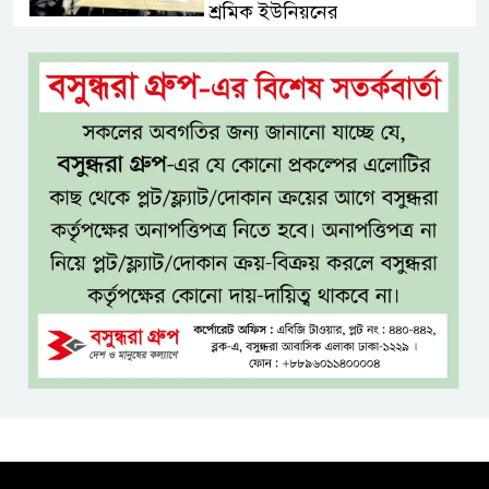
শ্রমিক ইউনিয়নের
টাঙ্গাইল জেলা পরিষদের উদ্যোগে
২৩ লাখ টাকার আর্থিক অনুদানের
চেক বিতরণ
ধলেশ্বরী থেকে অবৈধ বালু উত্তোলন,
হুমকিতে শামসুল হক সেতু
বঙ্গভবনের নতুন বাসিন্দা কি মির্জা
ফখরুল? বিএনপিতে জোর
আলোচনা, সিদ্ধান্ত নেবেন তারেক
রহমান
নদীদূষণ রোধে সমন্বিত ও কঠোর
পদক্ষেপের নির্দেশ প্রধানমন্ত্রীর