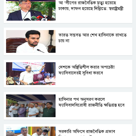
আ ‘লীগের রাজনৈতিক মৃত্যু হয়েছে
ঢাকায়, দাফন হয়েছে দিল্লিতে: স্বরাষ্ট্রমন্ত্রী
ভারত সম্ভবত আর শেখ হাসিনাকে রাখতে
চায় না
দেশকে অস্থিতিশীল করার অপচেষ্টা
ফ্যাসিবাদেরই সুবিধা করবে
হাসিনার পথ অনুসরণ করলে
ফ্যাসিবাদবিরোধী রাজনীতি ক্ষতিগ্রস্ত হবে
সরকারি অফিসে রাজনৈতিক প্রভাব