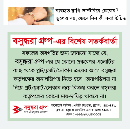
ব্যবহৃত রাখি ডাস্টবিনে ফেলেন?
ভুলেও নয়, জেনে নিন কী করা উচিত
বেসরকারি জ্বালানি তেল আমদানিতে
বিশেষ সুবিধার অভিযোগ ভিত্তিহীন:
জ্বালানি বিভাগ
শেখ হাসিনা চাইলেই কি দেশে
ফিরতে পারবেন?
বসুন্ধরায় অ্যামেচার মার্শাল আর্টের
জমজমাট আসর
‘হাসিনা কার্ড’ ব্যবহার করে ভারতের
সঙ্গে বন্ধুত্বপূর্ণ সম্পর্ক সম্ভব নয়: