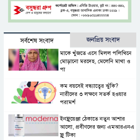
জনপ্রিয় সংবাদ
সর্বশেষ সংবাদ
মাকে খুঁজতে এসে মিলল পলিথিনে
মোড়ানো মরদেহ, মেলেনি মাথা ও
পা
কম বয়সেই বন্ধ্যাত্বের ঝুঁকি?
নারীদের ৩ লক্ষণে সতর্ক হওয়ার
পরামর্শ
ইনফ্লুয়েঞ্জা ঠেকাতে নতুন আশার
আলো, প্রবীণদের জন্য এমআরএনএ
ফ্লু টিকা