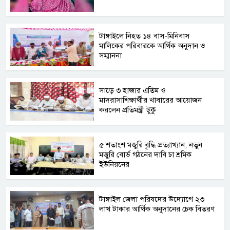
টাঙ্গাইলে নিহত ১৪ বাস-মিনিবাস
মালিকের পরিবারকে আর্থিক অনুদান ও
সম্মাননা
সাড়ে ৩ হাজার এতিম ও
মাদরাসাশিক্ষার্থীর খাবারের আয়োজন
করলেন প্রতিমন্ত্রী টুকু
৫ শতাংশ মজুরি বৃদ্ধি প্রত্যাখ্যান, নতুন
মজুরি বোর্ড গঠনের দাবি চা শ্রমিক
ইউনিয়নের
টাঙ্গাইল জেলা পরিষদের উদ্যোগে ২৩
লাখ টাকার আর্থিক অনুদানের চেক বিতরণ