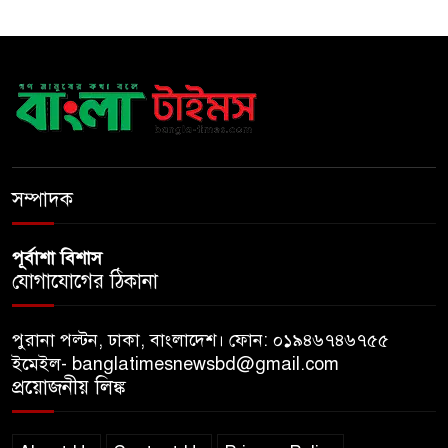
স্বরাষ্ট্রমন্ত্রী
সব বাধা পেরিয়ে বাস্তবতার নিরিখে
দেশকে এগিয়ে নিতে হবে: প্রধানমন্ত্রী
নীরবে এতিম শিশুদের পাশে সায়েম
সোবহান আনভীর
সম্পাদক
পূর্বাশা বিশাস
যোগাযোগের ঠিকানা
পুরানা পল্টন, ঢাকা, বাংলাদেশ। ফোন: ০১৯৪৬৭৪৬৭৫৫
ইমেইল- banglatimesnewsbd@gmail.com
প্রয়োজনীয় লিঙ্ক