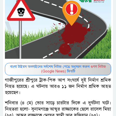
বাংলা টাইমস অনলাইনের সর্বশেষ নিউজ পেতে অনুসরণ করুন
গুগল নিউজ
(Google News)
ফিডটি
গাজীপুরের শ্রীপুরে ট্রাক-পিক আপ সংঘর্ষে দুই নির্মাণ শ্রমিক
নিহত হয়েছে। এ ঘটনায় আরও ১১ জন নির্মাণ শ্রমিক আহত
হয়েছেন।
শনিবার (৪ মে) ভোর সাড়ে চারটার দিকে এ দুর্ঘটনা ঘটে।
নিহতরা হলো- সুনামগঞ্জে আব্দুর রাজ্জাকের ছেলে রাসেল মিয়া
(২৫), আব্দুর রাজ্জাকে মেয়ের স্বামী আবু সুফিয়ান (২৫)।