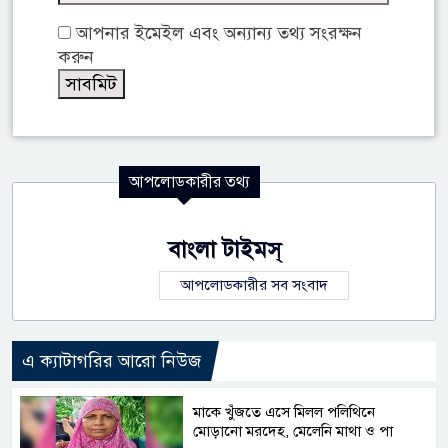
আপনার ইমেইল এবং অন্যান্য তথ্য সংরক্ষন
করুন
আপলোডকারীর তথ্য
বাংলা টাইমস্
আপলোডকারীর সব সংবাদ
এ ক্যাটাগরির আরো নিউজ
মাকে খুঁজতে এসে মিলল পলিথিনে
মোড়ানো মরদেহ, মেলেনি মাথা ও পা