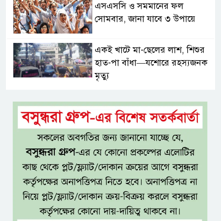
এসএসসি ও সমমানের ফল
সোমবার, জানা যাবে ৩ উপায়ে
একই খাটে মা-ছেলের লাশ, শিশুর
হাত-পা বাঁধা—যশোরে রহস্যজনক
মৃত্যু
মাকে খুঁজতে এসে মিলল পলিথিনে
মোড়ানো মরদেহ, মেলেনি মাথা ও
পা
কম বয়সেই বন্ধ্যাত্বের ঝুঁকি?
নারীদের ৩ লক্ষণে সতর্ক হওয়ার
পরামর্শ
ইনফ্লুয়েঞ্জা ঠেকাতে নতুন আশার
আলো, প্রবীণদের জন্য এমআরএনএ