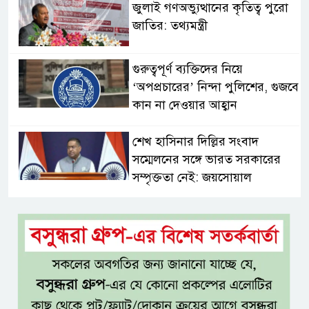
জুলাই গণঅভ্যুত্থানের কৃতিত্ব পুরো
জাতির: তথ্যমন্ত্রী
গুরুত্বপূর্ণ ব্যক্তিদের নিয়ে
‘অপপ্রচারের’ নিন্দা পুলিশের, গুজবে
কান না দেওয়ার আহ্বান
শেখ হাসিনার দিল্লির সংবাদ
সম্মেলনের সঙ্গে ভারত সরকারের
সম্পৃক্ততা নেই: জয়সোয়াল
টাঙ্গাইলে নিহত ১৪ বাস-মিনিবাস
মালিকের পরিবারকে আর্থিক অনুদান
ও সম্মাননা
সাড়ে ৩ হাজার এতিম ও
মাদরাসাশিক্ষার্থীর খাবারের