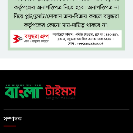
আয়োজন করলেন প্রতিমন্ত্রী টুকু
অপ-সাংবাদিকতা পরিহার করে
দায়িত্বশীল ভূমিকা রাখতে হবে
ঢাবি নিয়ে মন্তব্য: ব্যারিস্টার ফুয়াদের
কাছে শত কোটি টাকা ক্ষতিপূরণ
দাবি
ধ্বংসস্তূপের ওপরই বারবার ক্ষমতায়
আসে বিএনপি: মির্জা ফখরুল
দেশের বিভিন্ন অঞ্চলে বৃষ্টি ও
বজ্রবৃষ্টির পূর্বাভাস, বাড়তে পারে
সম্পাদক
তাপমাত্রা