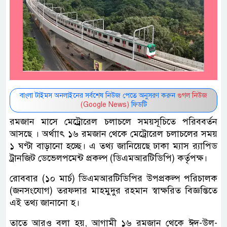
বাংলা টাইমস অনলাইনের সর্বশেষ নিউজ পেতে অনুসরণ করুন
গুগল নিউজ
(Google News)
ফিডটি
রমজান মাসে মেট্র্রোরেল চলাচলে সময়সূচিতে পরিববর্তন
আসছে । অর্থাাৎ ১৬ রমজান থেকে মেট্রোরেল চলাচলের সময়
১ ঘণ্টা বাড়ানো হচ্ছে। এ তথ্য জানিয়েছে ঢাকা ম্যাস র‍্যাপিড
ট্রানজিট ডেভেলপমেন্ট প্রকল্প (ডিএমআরটিডিপি) কর্তৃপক্ষ।
রোববার (১০ মার্চ) ডিএমআরটিডিপির উপপ্রকল্প পরিচালক
(জনসংযোগ) তরফদার মাহমুদুর রহমান স্বাক্ষরিত বিজ্ঞপ্তিতে
এই তথ্য জানানো হ।
তাতে আরও বলা হয়, আগামী ১৬ রমজান থেকে ঈদ-উল-