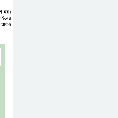
খাবারের আয়োজন করলেন প্রতিমন্ত্রী
টুকু
শ হয়।
 আইনের
অপ-সাংবাদিকতা
ের আরও
পরিহার করে
দায়িত্বশীল ভূমিকা
রাখতে হবে
ঢাবি নিয়ে মন্তব্য:
ব্যারিস্টার ফুয়াদের
কাছে শত কোটি
টাকা ক্ষতিপূরণ দাবি
ধ্বংসস্তূপের ওপরই
বারবার ক্ষমতায়
আসে বিএনপি: