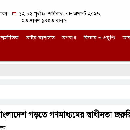
াকা
১২:০২ পূর্বাহ্ন, শনিবার, ০৮ অগাস্ট ২০২৬,
২৩ শ্রাবণ ১৪৩৩ বঙ্গাব্দ
ন্তর্জাতিক
আইন-আদালত
অপরাধ
বিজ্ঞান ও প্রযুক্তি
আব
র বাংলাদেশ গড়তে গণমাধ্যমের স্বাধীনতা জরুর
েদক