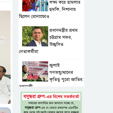
লক্ষ্য করে হামলার
হুমকি, নিশানায়
ছিলেন রোনাল্ডোও
প্রধানমন্ত্রীর প্রথম
চট্টগ্রাম সফর,
উচ্ছ্বসিত
নেতাকর্মীরা
জুলাই
গণঅভ্যুত্থানের
কৃতিত্ব পুরো জাতির:
তথ্যমন্ত্রী
গুরুত্বপূর্ণ ব্যক্তিদের
নিয়ে ‘অপপ্রচারের’