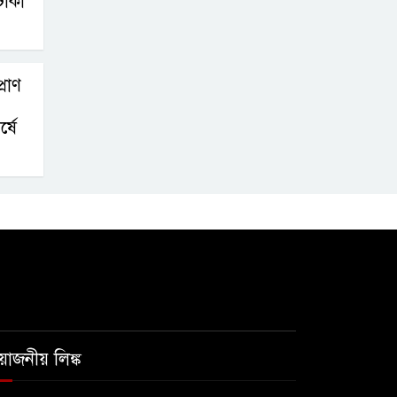
টাকা
রাণ
্ষে
রয়োজনীয় লিঙ্ক