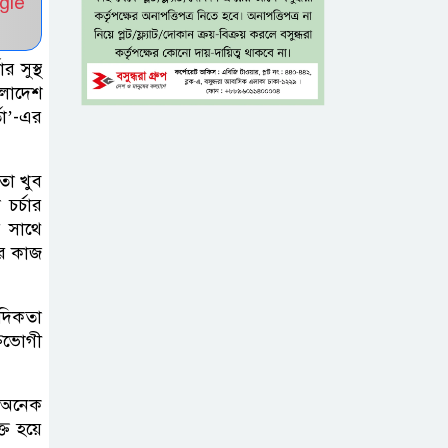
gle
নিন্দা পুলিশের,
গুজবে কান না দেওয়ার আহ্বান
 সুস্থ
শেখ হাসিনার দিল্লির
ংলাদেশ
সংবাদ সম্মেলনের
তা’-এর
সঙ্গে ভারত
সরকারের সম্পৃক্ততা নেই: জয়সোয়াল
নতা খুব
চর্চার
টাঙ্গাইলে নিহত ১৪
র সাথে
ার কাজ
বাস-মিনিবাস
মালিকের
পরিবারকে আর্থিক অনুদান ও সম্মাননা
াদিকতা
্তভোগী
সাড়ে ৩ হাজার
এতিম ও
। অনেক
মাদরাসাশিক্ষার্থীর
ত হয়ে