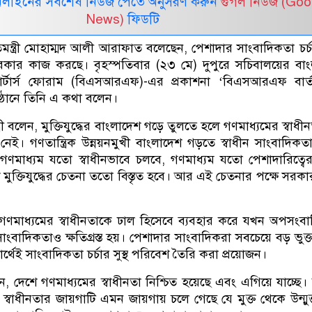
নলাইনের সর্বশেষ নিউজ পেতে অনুসরণ করুন
গুগল নিউজ (Goo
News)
ফিডটি
রতিমন্ত্রী মোহাম্মদ আলী আরাফাত বলেছেন, পেশাদার সাংবাদিকতা চর্চার
কার কাজ করছে। বৃহস্পতিবার (২৩ মে) দুপুরে সচিবালয়ের বা
িপোর্টার্স ফোরাম (বিএসআরএফ)-এর প্রকাশনা ‘বিএসআরএফ বার্
ষ্ঠানে তিনি এ কথা বলেন।
ত্রী বলেন, মুক্তিযুদ্ধের বাংলাদেশ গড়ে তুলতে হলে গণমাধ্যমের স্বাধী
েই। গণতান্ত্রিক উন্নয়নমুখী বাংলাদেশ গড়তে স্বাধীন সাংবাদিকতা 
ণমাধ্যম যতো স্বাধীনভাবে চলবে, গণমাধ্যম যতো পেশাদারিত্বে
মুক্তিযুদ্ধের চেতনা ততো বিস্তৃত হবে। আর এই চেতনার পক্ষে সরক
ণমাধ্যমের স্বাধীনতাকে ঢাল হিসেবে ব্যবহার করে যখন অপসংব
ংবাদিকতাও ক্ষতিগ্রস্ত হয়। পেশাদার সাংবাদিকরা সবচেয়ে বড় ভুক
র্থেই সাংবাদিকতা চর্চার সুস্থ পরিবেশ তৈরি করা প্রয়োজন।
েন, দেশে গণমাধ্যমের স্বাধীনতা নিশ্চিত হয়েছে এবং এগিয়ে যাচ্ছে
্বাধীনতার জায়গাটি এমন জায়গায় চলে গেছে যে মুক্ত থেকে উন্মুক্