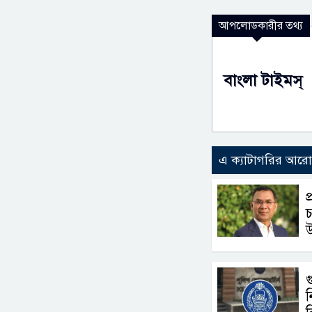
আপলোডকারীর তথ্য
বাংলা টাইমস্
এ ক্যাটাগরির আর
প
চ
উ
গ
ন