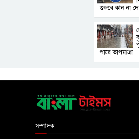
ন
গুজবে কান না দে
দ
ব
প
পারে তাপমাত্রা
সম্পাদক