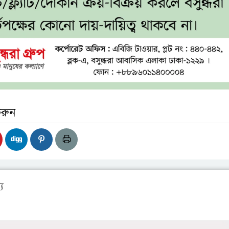
করুন
য