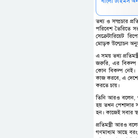
বাংলা টাইমস অ
তথ্য ও সম্প্রচার প্
পরিবেশ তৈরিতে সর
সেক্রেটারিয়েট র
মোড়ক উন্মোচন অনু
এ সময় তথ্য প্রতিমন্
জরুরি, এর বিকল্প ন
কোন বিকল্প নেই। গ
কাজ করবে, এ দেশে 
করতে চায়।
তিনি আরও বলেন, গ
হয় তখন পেশাদার সা
হন। কাজেই সবার স্বা
প্রতিমন্ত্রী আরও বল
গণমাধ্যম আছে বরং স