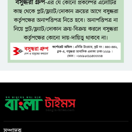
রেলওয়ে জংশন উন্নয়নের দাবিতে
স্মারকলিপি
জনগণের ভাগ্য নিয়ে কাউকে
ছিনিমিনি খেলতে দেওয়া হবে না:
প্রধানমন্ত্রী
শ্রীমঙ্গলে বর্ণাঢ্য আয়োজনে
আন্তর্জাতিক আদিবাসী দিবস পালিত
যশোরে ইন্টারন্যাশনাল পিস স্কুল
অ্যান্ড কলেজে বৃক্ষ বিতরণ কর্মসূচি
বিজয়ের মানসিকতা নিয়ে বহুদূর
যেতে চায় বাংলাদেশ অনূর্ধ্ব-২০ দল
সম্পাদক