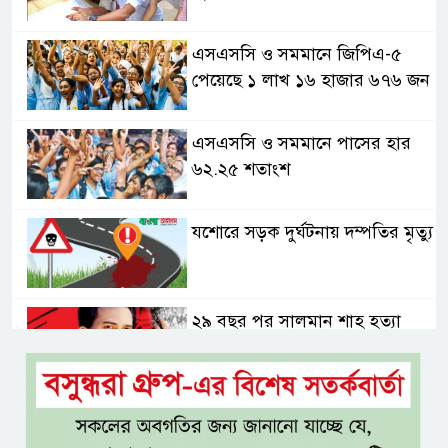
এসএসসি ও সমমানে জিপিএ-৫
পেয়েছে ১ লাখ ১৬ হাজার ৬৭৬ জন
এসএসসি ও সমমানে পাসের হার
৬২.২৫ শতাংশ
যশোরে সড়ক দুর্ঘটনায় দম্পতির মৃত্যু
২৯ বছর পর সালমান শাহ হত্যা
মামলায় ডন গ্রেপ্তার, খুলবে কি
মৃত্যুরহস্য?
যশোর-ঢাকা প্রভাতী ট্রেন চালুসহ