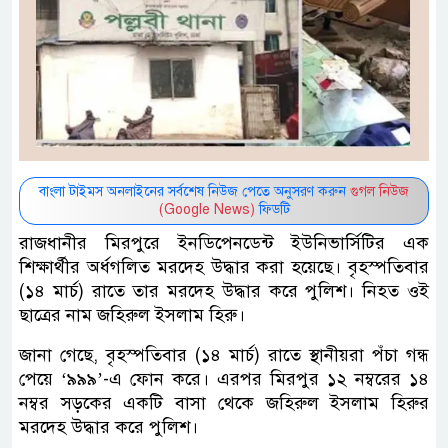
বাংলা টাইমস অনলাইনের সর্বশেষ নিউজ পেতে অনুসরণ করুন
গুগল নিউজ
(Google News)
ফিডটি
রাজধানীর মিরপুরে ইনডিপেনডেন্ট ইউনিভার্সিটির এক
শিক্ষার্থীর অর্ধগলিত মরদেহ উদ্ধার করা হয়েছে। বৃহস্পতিবার
(১৪ মার্চ) রাতে তার মরদেহ উদ্ধার করে পুলিশ। নিহত ওই
ছাত্রের নাম জহিরুল ইসলাম হিরু।
জানা গেছে, বৃহস্পতিবার (১৪ মার্চ) রাতে স্থানীয়রা পঁচা গন্ধ
পেয়ে ‘৯৯৯’-এ ফোন করে। এরপর মিরপুর ১২ নম্বরের ১৪
নম্বর সড়কের একটি বাসা থেকে জহিরুল ইসলাম হিরুর
মরদেহ উদ্ধার করে পুলিশ।