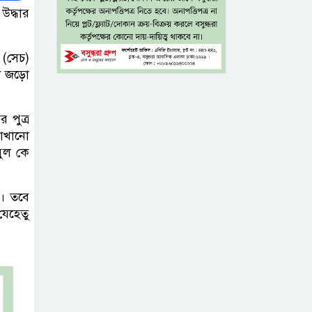
নিহত ৮
উদ্ধার
নগ্ন প্রেমে, নগ্ন মনে
 (সেচ)
জন জড়ো
ইলিয়াস আলী গুমের
 পুত্র
ঘটনা পৃথক মামলা
মাখানো
হিসেবে তদন্তের
মুল কে
সিদ্ধান্ত ট্রাইব্যুনালের
। তবে
প্রথম শ্রেণিতে ভর্তি
েহেতু
হবে লটারিতে,
দ্বিতীয় থেকে নবম
শ্রেণিতে থাকছে ভর্তি পরীক্ষা
৫ শতাংশ মজুরি