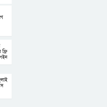
গে
র
ফ্রি
্পেইন
ুলাই
বস