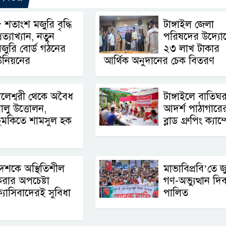
 শতাংশ মজুরি বৃদ্ধি
টাঙ্গাইল জেলা
্রত্যাখ্যান, নতুন
পরিষদের উদ্যো
জুরি বোর্ড গঠনের
২৩ লাখ টাকার
উনিয়নের
আর্থিক অনুদানের চেক বিতরণ
লেশ্বরী থেকে অবৈধ
টাঙ্গাইলে বাতিঘ
ালু উত্তোলন,
আদর্শ পাঠাগারের 
ুমকিতে শামসুল হক
ব্লাড গ্রুপিং ক্যাম
েশকে অস্থিতিশীল
মাভাবিপ্রবি’তে জ
রার অপচেষ্টা
গণ-অভ্যুত্থান দি
্যাসিবাদেরই সুবিধা
পালিত