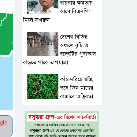
বারবার ক্ষমতায়
আসে বিএনপি:
মির্জা ফখরুল
দেশের বিভিন্ন
অঞ্চলে বৃষ্টি ও
বজ্রবৃষ্টির পূর্বাভাস,
বাড়তে পারে তাপমাত্রা
কাঁচামরিচে স্বস্তি,
তবে ডিম-মাছের
বাজারে অস্থিরতা
সড়কে একদিনে প্রাণ
গেল ১৬ জনের,
gle
সিলেটে বাস সংঘর্ষে