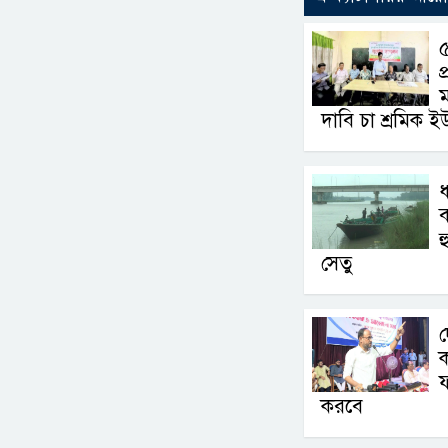
৫
প
ম
দাবি চা শ্রমিক ই
ধ
ব
হ
সেতু
দ
ক
ফ
করবে