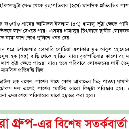
কৈলেভুট্টা ক্ষেত থেকে বৃহস্পতিবার (২মে) মানসিক প্রতিবন্ধির লাশ 
 জওগাঁও গ্রামের আমিরুল ইসলাম (৫৭) ধামালু ভূট্টা ক্ষেতে পানি
র ভিতরে লাশ দেখতে পায়। এসময় ধামালুর চিৎকারে স্থানীয় লোক
জ্ঞাত নামা লাশ দেখে পুলিশে খবর দেয়।
৫দিন ধরে উপজেলার চেংমারি গোচিয়া এলাকার মৃত আবুল হোসেনের
 তৈমুল হক (৫৫) বাড়ি থেকে হারিয়ে যায়। বৃহস্পতিবার কালো রং 
 লাশ ভূট্টা ক্ষেতে পাওয়া যায়। তবে পরিবারে লোকজনের দাবী তৈ
 মানসিক প্রতিবন্ধি ছিল।
েজাউল হক বলেন, লাশের গায়ে কোন আঘাতের চিহৃ পাওয়া যায়নি
ৌকস দল এলেই লাশের মোটিভ আরো কিছুটা পরিস্কার হবে। য
না তদন্ত শেষে পরিবারের মাঝে হস্থান্তর করা হবে।