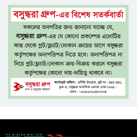
সিলেটের সাবেক মন্ত্রী-এমপিদের
কেউ আত্মগোপনে, কেউ বিদেশে
দিল্লিতে শেখ হাসিনার সংবাদমাধ্যমে
বক্তব্যে তীব্র ক্ষোভ বাংলাদেশের
জামিনে থাকা অবস্থায় নির্বাচনী জয়,
রুখসার আহমেদকে ঘিরে বিতর্ক
টাঙ্গাইলে বাতিঘর আদর্শ পাঠাগারের
ফ্রি ব্লাড গ্রুপিং ক্যাম্পেইন
বাংলাদেশে চালু হচ্ছে বিশ্বখ্যাত থাই
কফি চেইন ‘ক্যাফে আমাজন’