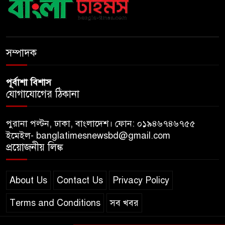
আ ‘লীগের রাজনৈতিক মৃত্যু হয়েছে
ঢাকায়, দাফন হয়েছে দিল্লিতে:
স্বরাষ্ট্রমন্ত্রী
সম্পাদক
পূর্বাশা বিশাস
যোগাযোগের ঠিকানা
পুরানা পল্টন, ঢাকা, বাংলাদেশ। ফোন: ০১৯৪৬৭৪৬৭৫৫
ইমেইল- banglatimesnewsbd@gmail.com
প্রয়োজনীয় লিঙ্ক
About Us
Contact Us
Privacy Policy
Terms and Conditions
সব খবর