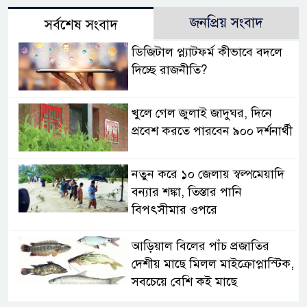
জনপ্রিয় সংবাদ
সর্বশেষ সংবাদ
ডিজিটাল প্ল্যাটফর্ম কীভাবে বদলে
দিচ্ছে রাজনীতি?
খুলে গেল জুলাই জাদুঘর, দিনে
প্রবেশ করতে পারবেন ৯০০ দর্শনার্থী
নতুন করে ১০ জেলায় স্বল্পমেয়াদি
বন্যার শঙ্কা, তিস্তার পানি
বিপৎসীমার ওপরে
আড়িয়াল বিলের পাঁচ প্রজাতির
দেশীয় মাছে মিলল মাইক্রোপ্লাস্টিক,
সবচেয়ে বেশি কই মাছে