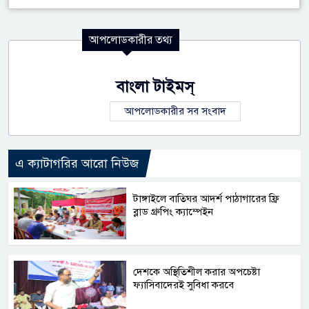
আপলোডকারীর তথ্য
বাংলা টাইমস্
আপলোডকারীর সব সংবাদ
এ ক্যাটাগরির আরো নিউজ
টাঙ্গাইলে বাতিঘর আদর্শ পাঠাগারের ফ্রি
ব্লাড গ্রুপিং ক্যাম্পেইন
দেশকে অস্থিতিশীল করার অপচেষ্টা
ফ্যাসিবাদেরই সুবিধা করবে