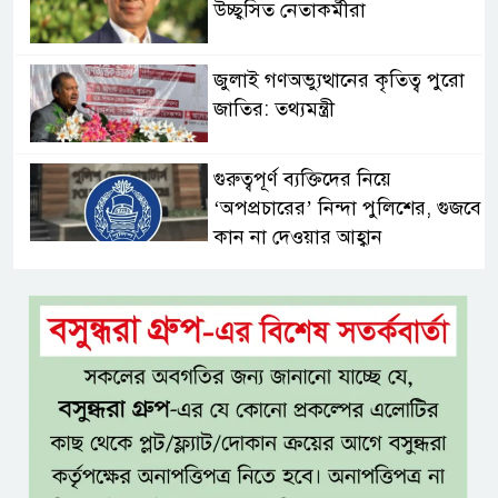
উচ্ছ্বসিত নেতাকর্মীরা
জুলাই গণঅভ্যুত্থানের কৃতিত্ব পুরো
জাতির: তথ্যমন্ত্রী
গুরুত্বপূর্ণ ব্যক্তিদের নিয়ে
‘অপপ্রচারের’ নিন্দা পুলিশের, গুজবে
কান না দেওয়ার আহ্বান
শেখ হাসিনার দিল্লির সংবাদ
সম্মেলনের সঙ্গে ভারত সরকারের
সম্পৃক্ততা নেই: জয়সোয়াল
টাঙ্গাইলে নিহত ১৪ বাস-মিনিবাস
মালিকের পরিবারকে আর্থিক অনুদান
ও সম্মাননা