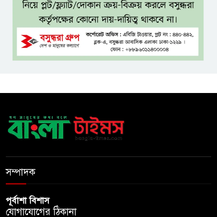
সাড়ে ৩ হাজার এতিম ও
মাদরাসাশিক্ষার্থীর খাবারের
আয়োজন করলেন প্রতিমন্ত্রী টুকু
অপ-সাংবাদিকতা পরিহার করে
দায়িত্বশীল ভূমিকা রাখতে হবে
ঢাবি নিয়ে মন্তব্য: ব্যারিস্টার ফুয়াদের
কাছে শত কোটি টাকা ক্ষতিপূরণ
দাবি
ধ্বংসস্তূপের ওপরই বারবার ক্ষমতায়
আসে বিএনপি: মির্জা ফখরুল
সম্পাদক
পূর্বাশা বিশাস
যোগাযোগের ঠিকানা