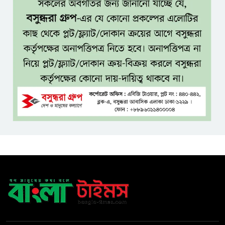
জ্বালানি বিভাগ
শেখ হাসিনা চাইলেই কি দেশে
ফিরতে পারবেন?
বসুন্ধরায় অ্যামেচার মার্শাল আর্টের
জমজমাট আসর
‘হাসিনা কার্ড’ ব্যবহার করে ভারতের
সঙ্গে বন্ধুত্বপূর্ণ সম্পর্ক সম্ভব নয়:
স্বরাষ্ট্রমন্ত্রী
সব বাধা পেরিয়ে বাস্তবতার নিরিখে
দেশকে এগিয়ে নিতে হবে: প্রধানমন্ত্রী
নীরবে এতিম শিশুদের পাশে সায়েম