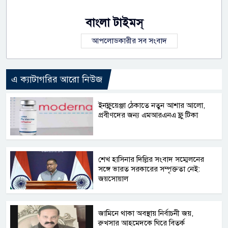
বাংলা টাইমস্
আপলোডকারীর সব সংবাদ
এ ক্যাটাগরির আরো নিউজ
ইনফ্লুয়েঞ্জা ঠেকাতে নতুন আশার আলো,
প্রবীণদের জন্য এমআরএনএ ফ্লু টিকা
শেখ হাসিনার দিল্লির সংবাদ সম্মেলনের
সঙ্গে ভারত সরকারের সম্পৃক্ততা নেই:
জয়সোয়াল
জামিনে থাকা অবস্থায় নির্বাচনী জয়,
রুখসার আহমেদকে ঘিরে বিতর্ক