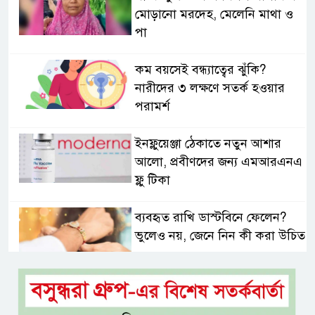
মোড়ানো মরদেহ, মেলেনি মাথা ও
পা
কম বয়সেই বন্ধ্যাত্বের ঝুঁকি?
নারীদের ৩ লক্ষণে সতর্ক হওয়ার
পরামর্শ
ইনফ্লুয়েঞ্জা ঠেকাতে নতুন আশার
আলো, প্রবীণদের জন্য এমআরএনএ
ফ্লু টিকা
ব্যবহৃত রাখি ডাস্টবিনে ফেলেন?
ভুলেও নয়, জেনে নিন কী করা উচিত
বেসরকারি জ্বালানি তেল আমদানিতে
বিশেষ সুবিধার অভিযোগ ভিত্তিহীন: