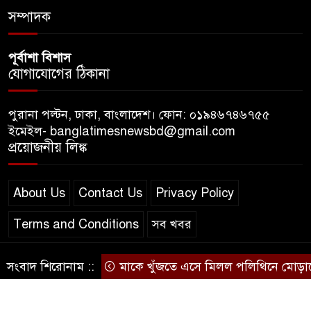
সোবহান আনভীর
সম্পাদক
পূর্বাশা বিশাস
যোগাযোগের ঠিকানা
পুরানা পল্টন, ঢাকা, বাংলাদেশ। ফোন: ০১৯৪৬৭৪৬৭৫৫
ইমেইল- banglatimesnewsbd@gmail.com
প্রয়োজনীয় লিঙ্ক
About Us
Contact Us
Privacy Policy
Terms and Conditions
সব খবর
সংবাদ শিরোনাম ::
মাকে খুঁজতে এসে মিলল পলিথিনে মোড়ানো ম
© স্বত্ব বাংলা-টাইমস ২০২০-২০২৪