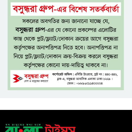
টাঙ্গাইল জেলা পরিষদের উদ্যোগে
২৩ লাখ টাকার আর্থিক অনুদানের
চেক বিতরণ
ধলেশ্বরী থেকে অবৈধ বালু উত্তোলন,
হুমকিতে শামসুল হক সেতু
বঙ্গভবনের নতুন বাসিন্দা কি মির্জা
ফখরুল? বিএনপিতে জোর
আলোচনা, সিদ্ধান্ত নেবেন তারেক
রহমান
নদীদূষণ রোধে সমন্বিত ও কঠোর
পদক্ষেপের নির্দেশ প্রধানমন্ত্রীর
বাংলাদেশে এলো থাইল্যান্ডের শীর্ষ