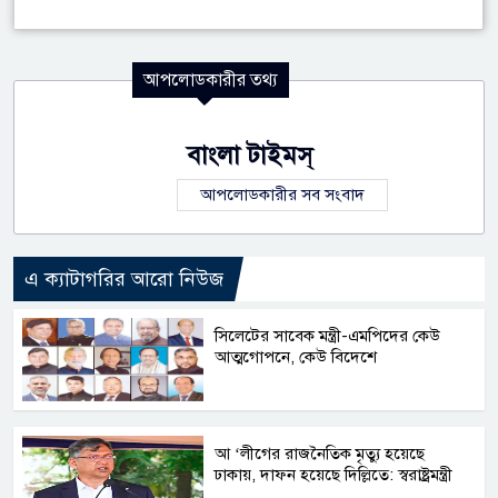
আপলোডকারীর তথ্য
বাংলা টাইমস্
আপলোডকারীর সব সংবাদ
এ ক্যাটাগরির আরো নিউজ
সিলেটের সাবেক মন্ত্রী-এমপিদের কেউ
আত্মগোপনে, কেউ বিদেশে
আ ‘লীগের রাজনৈতিক মৃত্যু হয়েছে
ঢাকায়, দাফন হয়েছে দিল্লিতে: স্বরাষ্ট্রমন্ত্রী