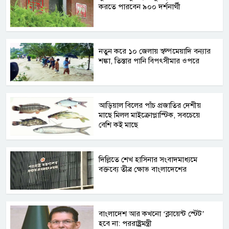
করতে পারবেন ৯০০ দর্শনার্থী
নতুন করে ১০ জেলায় স্বল্পমেয়াদি বন্যার
শঙ্কা, তিস্তার পানি বিপৎসীমার ওপরে
আড়িয়াল বিলের পাঁচ প্রজাতির দেশীয়
মাছে মিলল মাইক্রোপ্লাস্টিক, সবচেয়ে
বেশি কই মাছে
দিল্লিতে শেখ হাসিনার সংবাদমাধ্যমে
বক্তব্যে তীব্র ক্ষোভ বাংলাদেশের
বাংলাদেশ আর কখনো ‘ক্লায়েন্ট স্টেট’
হবে না: পররাষ্ট্রমন্ত্রী