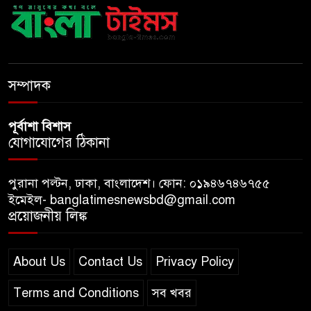
আ ‘লীগের রাজনৈতিক মৃত্যু হয়েছে
ঢাকায়, দাফন হয়েছে দিল্লিতে:
স্বরাষ্ট্রমন্ত্রী
সম্পাদক
পূর্বাশা বিশাস
যোগাযোগের ঠিকানা
পুরানা পল্টন, ঢাকা, বাংলাদেশ। ফোন: ০১৯৪৬৭৪৬৭৫৫
ইমেইল- banglatimesnewsbd@gmail.com
প্রয়োজনীয় লিঙ্ক
About Us
Contact Us
Privacy Policy
Terms and Conditions
সব খবর