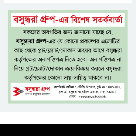
সিলেটের সাবেক মন্ত্রী-এমপিদের
কেউ আত্মগোপনে, কেউ বিদেশে
দিল্লিতে শেখ হাসিনার সংবাদমাধ্যমে
বক্তব্যে তীব্র ক্ষোভ বাংলাদেশের
জামিনে থাকা অবস্থায় নির্বাচনী জয়,
রুখসার আহমেদকে ঘিরে বিতর্ক
টাঙ্গাইলে বাতিঘর আদর্শ পাঠাগারের
ফ্রি ব্লাড গ্রুপিং ক্যাম্পেইন
বাংলাদেশে চালু হচ্ছে বিশ্বখ্যাত থাই
কফি চেইন ‘ক্যাফে আমাজন’