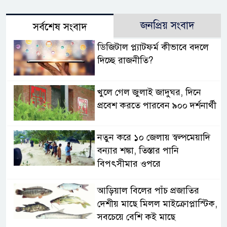
জনপ্রিয় সংবাদ
সর্বশেষ সংবাদ
ডিজিটাল প্ল্যাটফর্ম কীভাবে বদলে
দিচ্ছে রাজনীতি?
খুলে গেল জুলাই জাদুঘর, দিনে
প্রবেশ করতে পারবেন ৯০০ দর্শনার্থী
নতুন করে ১০ জেলায় স্বল্পমেয়াদি
বন্যার শঙ্কা, তিস্তার পানি
বিপৎসীমার ওপরে
আড়িয়াল বিলের পাঁচ প্রজাতির
দেশীয় মাছে মিলল মাইক্রোপ্লাস্টিক,
সবচেয়ে বেশি কই মাছে