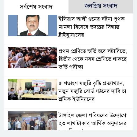
জনপ্রিয় সংবাদ
সর্বশেষ সংবাদ
ইলিয়াস আলী গুমের ঘটনা পৃথক
মামলা হিসেবে তদন্তের সিদ্ধান্ত
ট্রাইব্যুনালের
প্রথম শ্রেণিতে ভর্তি হবে লটারিতে,
দ্বিতীয় থেকে নবম শ্রেণিতে থাকছে
ভর্তি পরীক্ষা
৫ শতাংশ মজুরি বৃদ্ধি প্রত্যাখ্যান,
নতুন মজুরি বোর্ড গঠনের দাবি চা
শ্রমিক ইউনিয়নের
টাঙ্গাইল জেলা পরিষদের উদ্যোগে
২৩ লাখ টাকার আর্থিক অনুদানের
চেক বিতরণ