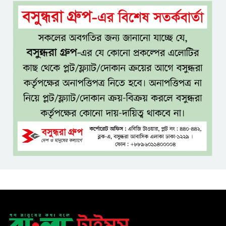
ধলেশ্বরী থেকে অবৈধ বালু উত্তোলন,
হুমকিতে শামসুল হক সেতু
বঙ্গভবনের নতুন বাসিন্দা কি মির্জা
ফখরুল? বিএনপিতে জোর
আলোচনা, সিদ্ধান্ত নেবেন তারেক
রহমান
নদীদূষণ রোধে সমন্বিত ও কঠোর
পদক্ষেপের নির্দেশ প্রধানমন্ত্রীর
বাংলাদেশে এলো থাইল্যান্ডের শীর্ষ
কফি ব্র্যান্ড ‘ক্যাফে আমাজন
ডিজিটাল প্ল্যাটফর্ম কীভাবে বদলে