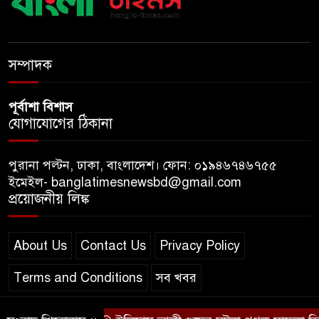
দিচ্ছে রাজনীতি?
খুলে গেল জুলাই জাদুঘর, দিনে
সম্পাদক
প্রবেশ করতে পারবেন ৯০০ দর্শনার্থী
পূর্বাশা বিশাস
যোগাযোগের ঠিকানা
পুরানা পল্টন, ঢাকা, বাংলাদেশ। ফোন: ০১৯৪৬৭৪৬৭৫৫
ইমেইল- banglatimesnewsbd@gmail.com
প্রয়োজনীয় লিঙ্ক
About Us
Contact Us
Privacy Policy
Terms and Conditions
সব খবর