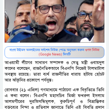
বাংলা টাইমস অনলাইনের সর্বশেষ নিউজ পেতে অনুসরণ করুন
গুগল নিউজ
(Google News)
ফিডটি
আওয়ামী লীগের সাধারণ সম্পাদক ও সেতু মন্ত্রী ওবায়দুল
কাদের বলেছেন, রাজনৈতিকভাবে বিএনপি নিজেই টালমাটাল
অবস্থায় রয়েছে। তারা ব্যর্থ রাজনীতির ধারায় হাঁটায় হোঁচট
আর ঝাঁকুনির প্রকোপে পর্যদুস্ত।
রোববার (২১ এপ্রিল) গণমাধ্যমে পাঠানো এক বিবৃতিতে তিনি
এ কথা বলেন। বিএনপি মহাসচিব মির্জা ফখরুল ইসলাম
আলমগীরের দুরভিসন্ধিমূলক, কুরুচিপূর্ণ ও বিভ্রান্তিকর
বক্তব্যের নিন্দা ও প্রতিবাদ জানাতে তিনি এই বিবৃতি প্রদান