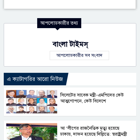
আপলোডকারীর তথ্য
বাংলা টাইমস্
আপলোডকারীর সব সংবাদ
এ ক্যাটাগরির আরো নিউজ
সিলেটের সাবেক মন্ত্রী-এমপিদের কেউ
আত্মগোপনে, কেউ বিদেশে
আ ‘লীগের রাজনৈতিক মৃত্যু হয়েছে
ঢাকায়, দাফন হয়েছে দিল্লিতে: স্বরাষ্ট্রমন্ত্রী