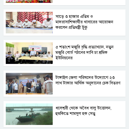
সাড়ে ৩ হাজার এতিম ও
মাদরাসাশিক্ষার্থীর খাবারের আয়োজন
করলেন প্রতিমন্ত্রী টুকু
৫ শতাংশ মজুরি বৃদ্ধি প্রত্যাখ্যান, নতুন
মজুরি বোর্ড গঠনের দাবি চা শ্রমিক
ইউনিয়নের
টাঙ্গাইল জেলা পরিষদের উদ্যোগে ২৩
লাখ টাকার আর্থিক অনুদানের চেক বিতরণ
ধলেশ্বরী থেকে অবৈধ বালু উত্তোলন,
হুমকিতে শামসুল হক সেতু