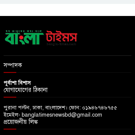
তনু হত্যা মামলায় সাবেক
সেনাসদস্য হাফিজুর রহমানকে
পুনরায় গ্রেপ্তার
হাসিনাকে ঘিরে ঢাকা-দিল্লি সম্পর্কে
নতুন টানাপোড়েন
সম্পাদক
পূর্বাশা বিশাস
যোগাযোগের ঠিকানা
পুরানা পল্টন, ঢাকা, বাংলাদেশ। ফোন: ০১৯৪৬৭৪৬৭৫৫
ইমেইল- banglatimesnewsbd@gmail.com
প্রয়োজনীয় লিঙ্ক