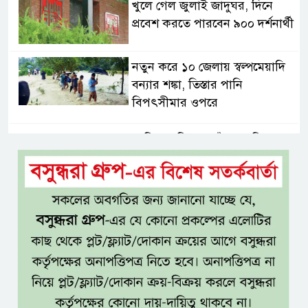
খুলে গেল জুলাই জাদুঘর, দিনে
প্রবেশ করতে পারবেন ৯০০ দর্শনার্থী
নতুন করে ১০ জেলায় স্বল্পমেয়াদি
বন্যার শঙ্কা, তিস্তার পানি
বিপৎসীমার ওপরে
আড়িয়াল বিলের পাঁচ প্রজাতির
দেশীয় মাছে মিলল মাইক্রোপ্লাস্টিক,
সবচেয়ে বেশি কই মাছে
সিলেটের সাবেক মন্ত্রী-এমপিদের
কেউ আত্মগোপনে, কেউ বিদেশে
দিল্লিতে শেখ হাসিনার সংবাদমাধ্যমে
বক্তব্যে তীব্র ক্ষোভ বাংলাদেশের