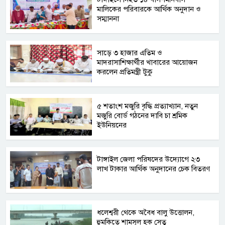
মালিকের পরিবারকে আর্থিক অনুদান ও
সম্মাননা
সাড়ে ৩ হাজার এতিম ও
মাদরাসাশিক্ষার্থীর খাবারের আয়োজন
করলেন প্রতিমন্ত্রী টুকু
৫ শতাংশ মজুরি বৃদ্ধি প্রত্যাখ্যান, নতুন
মজুরি বোর্ড গঠনের দাবি চা শ্রমিক
ইউনিয়নের
টাঙ্গাইল জেলা পরিষদের উদ্যোগে ২৩
লাখ টাকার আর্থিক অনুদানের চেক বিতরণ
ধলেশ্বরী থেকে অবৈধ বালু উত্তোলন,
হুমকিতে শামসুল হক সেতু