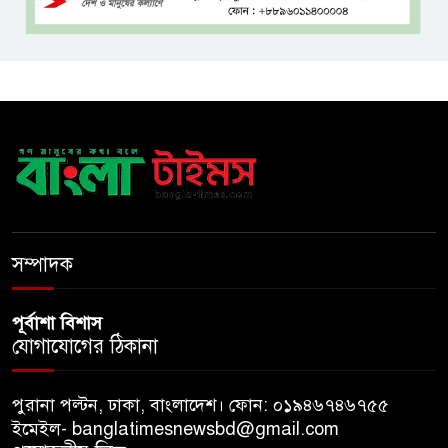
বিদ্যুৎ-জ্বালানি নিয়ে অস্থিতিশীলতা
সৃষ্টিতে সক্রিয় চক্র: প্রধানমন্ত্রী
তনু হত্যা মামলায় সাবেক
সেনাসদস্য হাফিজুর রহমানকে
পুনরায় গ্রেপ্তার
হাসিনাকে ঘিরে ঢাকা-দিল্লি সম্পর্কে
নতুন টানাপোড়েন
সম্পাদক
পূর্বাশা বিশাস
যোগাযোগের ঠিকানা
পুরানা পল্টন, ঢাকা, বাংলাদেশ। ফোন: ০১৯৪৬৭৪৬৭৫৫
ইমেইল- banglatimesnewsbd@gmail.com