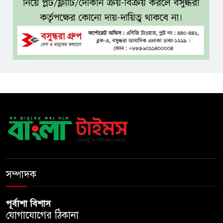
সৃষ্টিতে সক্রিয় চক্র: প্রধানমন্ত্রী
তনু হত্যা মামলায় সাবেক
সেনাসদস্য হাফিজুর রহমানকে
পুনরায় গ্রেপ্তার
হাসিনাকে ঘিরে ঢাকা-দিল্লি সম্পর্কে
নতুন টানাপোড়েন
মজুদদারির বিরুদ্ধে বিশেষ ক্ষমতা
আইন প্রয়োগের হুঁশিয়ারি আইনমন্ত্রীর
সম্পাদক
পূর্বাশা বিশাস
যোগাযোগের ঠিকানা