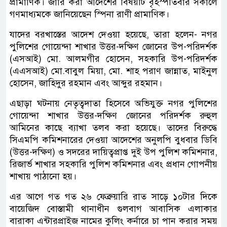
প্রামাণিক। জারি করা আদেশের বিষয়টি বৃহস্পতিবার সকালে
গণমাধ্যমকে জানিয়েছেন স্পিনা রাণী প্রামাণিক।
যাদের বরখাস্তের আদেশ দেওয়া হয়েছে, তারা হলেন- নগর
পুলিশের গোয়েন্দা শাখার উত্তর-দক্ষিণ জোনের উপ-পরিদর্শক
(এসআই) মো. আলমগীর হোসেন, সহকারি উপ-পরিদর্শক
(এএসআই) মো.বাবুল মিয়া, মো. শাহ পরাণ জান্নাত, মাইনুল
হোসেন, জাহিদুর রহমান এবং আব্দুর রহমান।
এছাড়া ঘটনায় নেতৃত্বদাতা হিসেবে অভিযুক্ত নগর পুলিশের
গোয়েন্দা শাখার উত্তর-দক্ষিণ জোনের পরিদর্শক রুহুল
আমিনের কাছে ব্যাখা তলব করা হয়েছে। তাদের বিরুদ্ধে
সিএমপি কমিশনারের দেওয়া আদেশের অনুলপি বুধবার ডিবি
(উত্তর-দক্ষিণ) ও সদরের দায়িত্বপ্রাপ্ত দুই উপ পুলিশ কমিশনার,
রিজার্ভ শাখার সহকারি পুলিশ কমিশনার এবং প্রধান গোপনীয়
শাখায় পাঠানো হয়।
এর আগে গত গত ২৬ ফেব্রুয়ারি রাত সাড়ে ১০টার দিকে
বায়েজিদ বোস্তামী থানাধীন গুলবাগ আবাসিক এলাকার
বারাকা এন্টারপ্রাইজ নামের কুলিং কর্নারে চা পান করার সময়