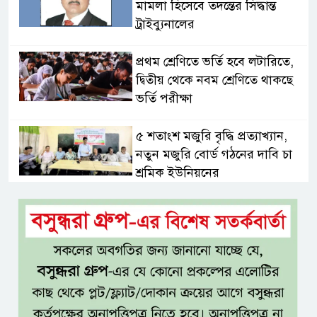
মামলা হিসেবে তদন্তের সিদ্ধান্ত
ট্রাইব্যুনালের
প্রথম শ্রেণিতে ভর্তি হবে লটারিতে,
দ্বিতীয় থেকে নবম শ্রেণিতে থাকছে
ভর্তি পরীক্ষা
৫ শতাংশ মজুরি বৃদ্ধি প্রত্যাখ্যান,
নতুন মজুরি বোর্ড গঠনের দাবি চা
শ্রমিক ইউনিয়নের
টাঙ্গাইল জেলা পরিষদের উদ্যোগে
২৩ লাখ টাকার আর্থিক অনুদানের
চেক বিতরণ
ধলেশ্বরী থেকে অবৈধ বালু উত্তোলন,
হুমকিতে শামসুল হক সেতু