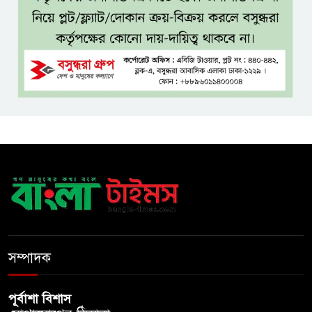
বঙ্গভবনের নতুন বাসিন্দা কি মির্জা
ফখরুল? বিএনপিতে জোর
আলোচনা, সিদ্ধান্ত নেবেন তারেক
রহমান
নদীদূষণ রোধে সমন্বিত ও কঠোর
পদক্ষেপের নির্দেশ প্রধানমন্ত্রীর
বাংলাদেশে এলো থাইল্যান্ডের শীর্ষ
কফি ব্র্যান্ড ‘ক্যাফে আমাজন
ডিজিটাল প্ল্যাটফর্ম কীভাবে বদলে
সম্পাদক
দিচ্ছে রাজনীতি?
পূর্বাশা বিশাস