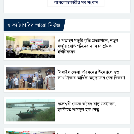
আপলোডকারীর সব সংবাদ
এ ক্যাটাগরির আরো নিউজ
৫ শতাংশ মজুরি বৃদ্ধি প্রত্যাখ্যান, নতুন
মজুরি বোর্ড গঠনের দাবি চা শ্রমিক
ইউনিয়নের
টাঙ্গাইল জেলা পরিষদের উদ্যোগে ২৩
লাখ টাকার আর্থিক অনুদানের চেক বিতরণ
ধলেশ্বরী থেকে অবৈধ বালু উত্তোলন,
হুমকিতে শামসুল হক সেতু