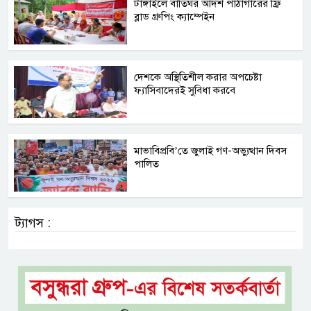
টাঙ্গাইলে বাতিঘর আদর্শ পাঠাগারের ফ্রি
ব্লাড গ্রুপিং ক্যাম্পেইন
দেশকে অস্থিতিশীল করার অপচেষ্টা
ফ্যাসিবাদেরই সুবিধা করবে
মাভাবিপ্রবি’তে জুলাই গণ-অভ্যুত্থান দিবস
পালিত
ট্যাগস :