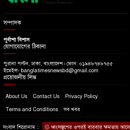
ধলেশ্বরী থেকে অবৈধ বালু উত্তোলন,
হুমকিতে শামসুল হক সেতু
সম্পাদক
পূর্বাশা বিশাস
যোগাযোগের ঠিকানা
পুরানা পল্টন, ঢাকা, বাংলাদেশ। ফোন: ০১৯৪৬৭৪৬৭৫৫
ইমেইল- banglatimesnewsbd@gmail.com
প্রয়োজনীয় লিঙ্ক
About Us
Contact Us
Privacy Policy
Terms and Conditions
সব খবর
সংবাদ শিরোনাম ::
ধ্বংসস্তূপের ওপরই বারবার ক্ষমতায় আসে বিএ
© স্বত্ব বাংলা-টাইমস ২০২০-২০২৪