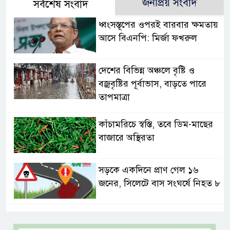
জনপ্রিয় সংবাদ
সর্বশেষ সংবাদ
ধ্বংসস্তূপের ওপরই বারবার ক্ষমতায়
আসে বিএনপি: মির্জা ফখরুল
দেশের বিভিন্ন অঞ্চলে বৃষ্টি ও
বজ্রবৃষ্টির পূর্বাভাস, বাড়তে পারে
তাপমাত্রা
কাঁচামরিচে স্বস্তি, তবে ডিম-মাছের
বাজারে অস্থিরতা
সড়কে একদিনে প্রাণ গেল ১৬
জনের, সিলেটে বাস সংঘর্ষে নিহত ৮
নগ্ন প্রেমে, নগ্ন মনে