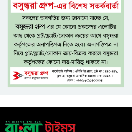
ইলিয়াস আলী গুমের ঘটনা পৃথক
মামলা হিসেবে তদন্তের সিদ্ধান্ত
ট্রাইব্যুনালের
প্রথম শ্রেণিতে ভর্তি হবে লটারিতে,
দ্বিতীয় থেকে নবম শ্রেণিতে থাকছে
ভর্তি পরীক্ষা
৫ শতাংশ মজুরি বৃদ্ধি প্রত্যাখ্যান,
নতুন মজুরি বোর্ড গঠনের দাবি চা
শ্রমিক ইউনিয়নের
টাঙ্গাইল জেলা পরিষদের উদ্যোগে
২৩ লাখ টাকার আর্থিক অনুদানের
চেক বিতরণ