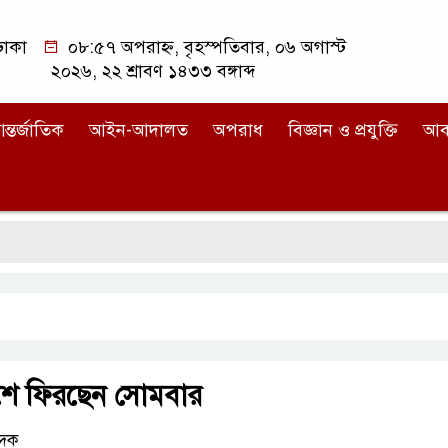
ঢাকা
০৮:৫৭ অপরাহ্ন, বৃহস্পতিবার, ০৬ অগাস্ট
২০২৬, ২২ শ্রাবণ ১৪৩৩ বঙ্গাব্দ
ন্তর্জাতিক
আইন-আদালত
অপরাধ
বিজ্ঞান ও প্রযুক্তি
আব
ী দেশে ফিরছেন সোমবার
েদক