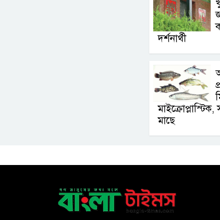
খ
জ
দর্শনার্থী
আ
প
মাইক্রোপ্লাস্টিক
মাছে