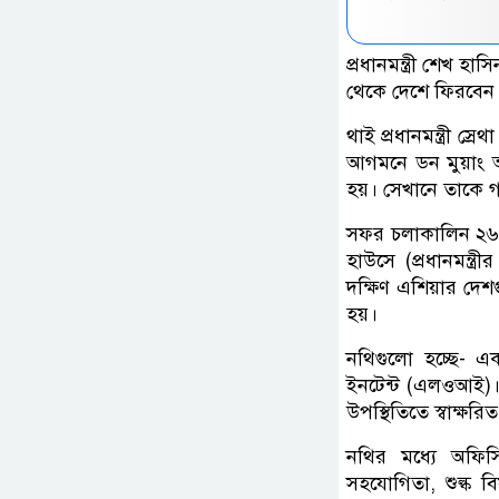
প্রধানমন্ত্রী শেখ হ
থেকে দেশে ফিরবেন ।
থাই প্রধানমন্ত্রী স
আগমনে ডন মুয়াং আন্ত
হয়। সেখানে তাকে গ
সফর চলাকালিন ২৬ এপ্
হাউসে (প্রধানমন্ত্
দক্ষিণ এশিয়ার দেশগু
হয়।
নথিগুলো হচ্ছে- 
ইনটেন্ট (এলওআই)। যা 
উপস্থিতিতে স্বাক্ষরি
নথির মধ্যে অফিসিয়
সহযোগিতা, শুল্ক ব