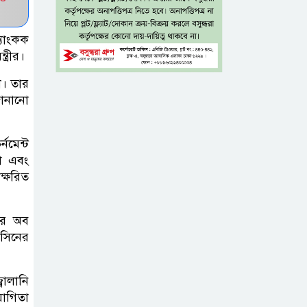
পানি বিপৎসীমার ওপরে
্যাংকক
আড়িয়াল বিলের
্রীর।
পাঁচ প্রজাতির দেশীয়
মাছে মিলল
া। তার
মাইক্রোপ্লাস্টিক, সবচেয়ে বেশি কই
জানানো
মাছে
্নমেন্ট
সিলেটের সাবেক
য়া এবং
মন্ত্রী-এমপিদের কেউ
াক্ষরিত
আত্মগোপনে, কেউ
বিদেশে
ার অব
ভিসিনের
দিল্লিতে শেখ
হাসিনার
বালানি
সংবাদমাধ্যমে
যোগিতা