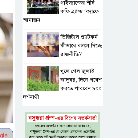
থাইল্যান্ডের শীর্ষ
কফি ব্র্যান্ড ‘ক্যাফে
আমাজন
ডিজিটাল প্ল্যাটফর্ম
কীভাবে বদলে দিচ্ছে
রাজনীতি?
খুলে গেল জুলাই
জাদুঘর, দিনে প্রবেশ
করতে পারবেন ৯০০
দর্শনার্থী
নতুন করে ১০
জেলায় স্বল্পমেয়াদি
বন্যার শঙ্কা, তিস্তার
gle