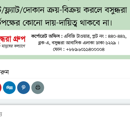
করুন
য