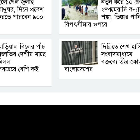
ুলে গেল জুলাই
নতুন করে ১০ জে
াদুঘর, দিনে প্রবেশ
স্বল্পমেয়াদি বন্য
করতে পারবেন ৯০০
শঙ্কা, তিস্তার পান
বিপৎসীমার ওপরে
ড়িয়াল বিলের পাঁচ
দিল্লিতে শেখ হা
্রজাতির দেশীয় মাছে
সংবাদমাধ্যমে
মিলল
বক্তব্যে তীব্র ক্ষ
, সবচেয়ে বেশি কই
বাংলাদেশের