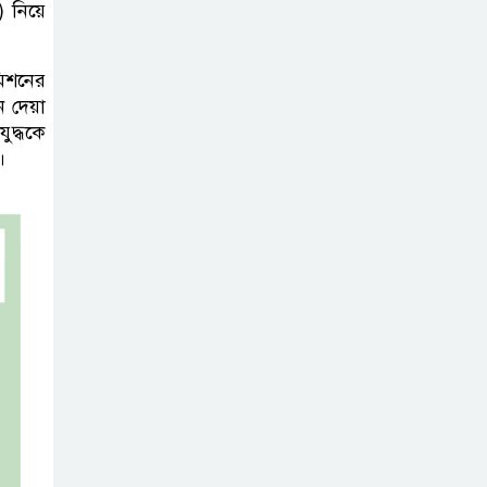
বক্তব্যে তীব্র ক্ষোভ বাংলাদেশের
) নিয়ে
জামিনে থাকা
িশনের
অবস্থায় নির্বাচনী
ে দেয়া
জয়, রুখসার
ুদ্ধকে
আহমেদকে ঘিরে বিতর্ক
।
টাঙ্গাইলে বাতিঘর
আদর্শ পাঠাগারের
ফ্রি ব্লাড গ্রুপিং
ক্যাম্পেইন
বাংলাদেশে চালু
হচ্ছে বিশ্বখ্যাত থাই
কফি চেইন ‘ক্যাফে
আমাজন’