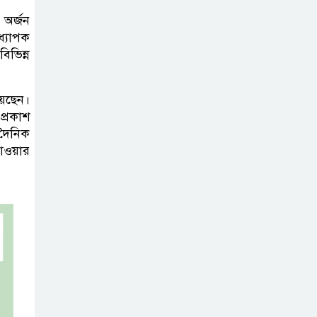
নতুন আশার আলো,
 অর্জন
প্রবীণদের জন্য
্যাপক
এমআরএনএ ফ্লু টিকা
িভিন্ন
ব্যবহৃত রাখি
়েছেন।
ডাস্টবিনে ফেলেন?
্রকাশ
ভুলেও নয়, জেনে
 দৈনিক
নিন কী করা উচিত
ওয়ার
বেসরকারি জ্বালানি
তেল আমদানিতে
বিশেষ সুবিধার
অভিযোগ ভিত্তিহীন: জ্বালানি বিভাগ