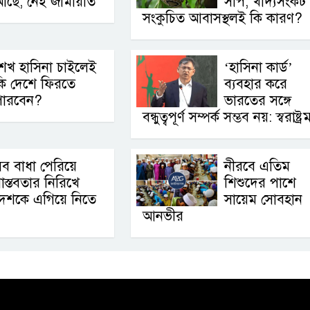
আছে, নেই জামায়াত
সাপ, খাদ্যসংকট
সংকুচিত আবাসস্থলই কি কারণ?
েখ হাসিনা চাইলেই
‘হাসিনা কার্ড’
কি দেশে ফিরতে
ব্যবহার করে
পারবেন?
ভারতের সঙ্গে
বন্ধুত্বপূর্ণ সম্পর্ক সম্ভব নয়: স্বরাষ্ট্রমন্
ব বাধা পেরিয়ে
নীরবে এতিম
াস্তবতার নিরিখে
শিশুদের পাশে
েশকে এগিয়ে নিতে
সায়েম সোবহান
আনভীর