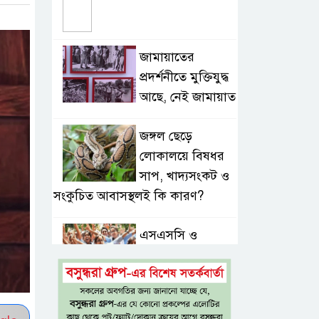
জামায়াতের
প্রদর্শনীতে মুক্তিযুদ্ধ
আছে, নেই জামায়াত
জঙ্গল ছেড়ে
লোকালয়ে বিষধর
সাপ, খাদ্যসংকট ও
সংকুচিত আবাসস্থলই কি কারণ?
এসএসসি ও
সমমানের ফল
সোমবার, জানা
যাবে ৩ উপায়ে