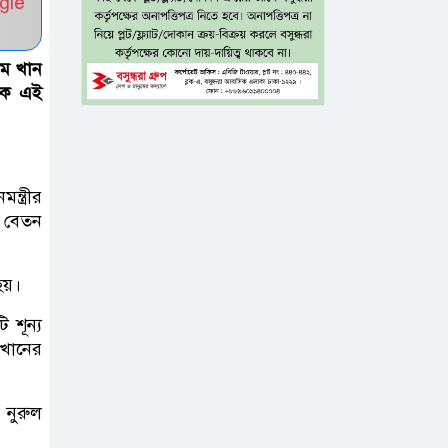
gle
একই খাটে মা-
ছেলের লাশ, শিশুর
াম খান
হাত-পা বাঁধা—
াকে এই
যশোরে রহস্যজনক মৃত্যু
মাকে খুঁজতে এসে
মিলল পলিথিনে
্ত্রীর
মোড়ানো মরদেহ,
া বেতন
মেলেনি মাথা ও পা
 হয়।
কম বয়সেই
 শূন্য
বন্ধ্যাত্বের ঝুঁকি?
 খানের
নারীদের ৩ লক্ষণে
সতর্ক হওয়ার পরামর্শ
 নুরুল
ইনফ্লুয়েঞ্জা ঠেকাতে