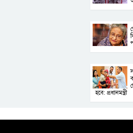
শ
স
ব
দ
হবে: প্রধানমন্ত্রী