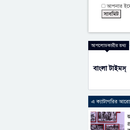
আপনার ইমেই
আপলোডকারীর তথ্য
বাংলা টাইমস্
এ ক্যাটাগরির আর
প