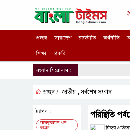
প্রচ্ছদ্দ
সারাদেশ
রাজনীতি
অর্থনীতি
আ
শিক্ষা
চাকরি
সংবাদ শিরোনাম ::
প্রচ্ছদ /
জাতীয়
সর্বশেষ সংবাদ
,
ট্যাগস :
পরিস্থিতি পর্যব
আসাদুজ্জামান খান
নিজস্ব প্রতিব
কামাল