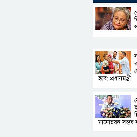
শ
স
ব
দ
হবে: প্রধানমন্ত্রী
ছ
চ
মানোন্নয়ন সম্ভব নয