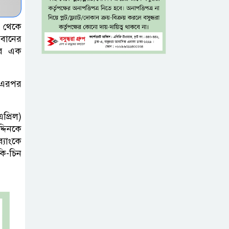
সব বাধা পেরিয়ে
কা থেকে
বাস্তবতার নিরিখে
রবানের
দেশকে এগিয়ে নিতে
য়ের এক
হবে: প্রধানমন্ত্রী
। এরপর
নীরবে এতিম
শিশুদের পাশে
সায়েম সোবহান
প্রিল)
্দিনকে
আনভীর
্যাংকে
কি-চিন
সেবার মানসিকতা
ছাড়া
চিকিৎসাব্যবস্থার
মানোন্নয়ন সম্ভব নয়: প্রধানমন্ত্রী