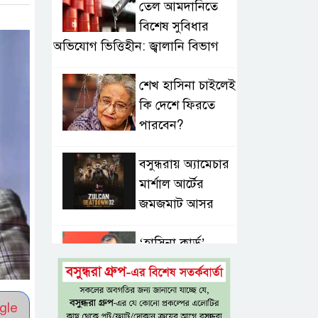
তেল আমদানিতে
বিশেষ সুবিধার
অভিযোগ ভিত্তিহীন: জ্বালানি বিভাগ
শেখ হাসিনা চাইলেই
কি দেশে ফিরতে
পারবেন?
বসুন্ধরায় অ্যামেচার
মার্শাল আর্টের
জমজমাট আসর
‘হাসিনা কার্ড’
ব্যবহার করে
ভারতের সঙ্গে
বন্ধুত্বপূর্ণ সম্পর্ক সম্ভব নয়: স্বরাষ্ট্রমন্ত্রী
gle