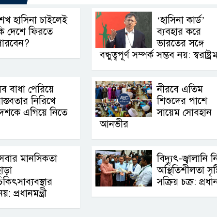
েখ হাসিনা চাইলেই
‘হাসিনা কার্ড’
কি দেশে ফিরতে
ব্যবহার করে
পারবেন?
ভারতের সঙ্গে
বন্ধুত্বপূর্ণ সম্পর্ক সম্ভব নয়: স্বরাষ্ট্রমন্
ব বাধা পেরিয়ে
নীরবে এতিম
াস্তবতার নিরিখে
শিশুদের পাশে
েশকে এগিয়ে নিতে
সায়েম সোবহান
আনভীর
সেবার মানসিকতা
বিদ্যুৎ-জ্বালানি ন
াড়া
অস্থিতিশীলতা সৃষ্
িকিৎসাব্যবস্থার
সক্রিয় চক্র: প্রধানম
়: প্রধানমন্ত্রী