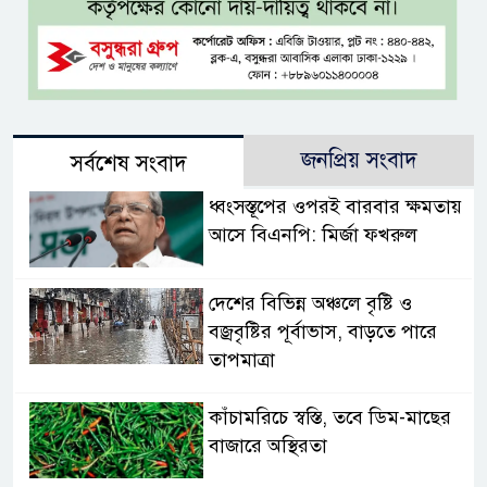
জনপ্রিয় সংবাদ
সর্বশেষ সংবাদ
ধ্বংসস্তূপের ওপরই বারবার ক্ষমতায়
আসে বিএনপি: মির্জা ফখরুল
দেশের বিভিন্ন অঞ্চলে বৃষ্টি ও
বজ্রবৃষ্টির পূর্বাভাস, বাড়তে পারে
তাপমাত্রা
কাঁচামরিচে স্বস্তি, তবে ডিম-মাছের
বাজারে অস্থিরতা