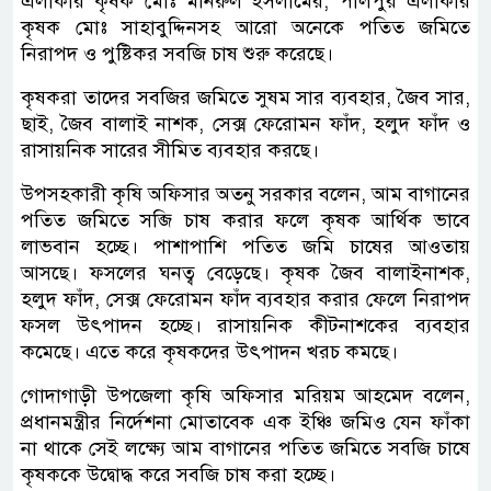
এলাকার কৃষক মোঃ মনিরুল ইসলামের, পালপুর এলাকার
কৃষক মোঃ সাহাবুদ্দিনসহ আরো অনেকে পতিত জমিতে
নিরাপদ ও পুষ্টিকর সবজি চাষ শুরু করেছে।
কৃষকরা তাদের সবজির জমিতে সুষম সার ব্যবহার, জৈব সার,
ছাই, জৈব বালাই নাশক, সেক্স ফেরোমন ফাঁদ, হলুদ ফাঁদ ও
রাসায়নিক সারের সীমিত ব্যবহার করছে।
উপসহকারী কৃষি অফিসার অতনু সরকার বলেন, আম বাগানের
পতিত জমিতে সব্জি চাষ করার ফলে কৃষক আর্থিক ভাবে
লাভবান হচ্ছে। পাশাপাশি পতিত জমি চাষের আওতায়
আসছে। ফসলের ঘনত্ব বেড়েছে। কৃষক জৈব বালাইনাশক,
হলুদ ফাঁদ, সেক্স ফেরোমন ফাঁদ ব্যবহার করার ফেলে নিরাপদ
ফসল উৎপাদন হচ্ছে। রাসায়নিক কীটনাশকের ব্যবহার
কমেছে। এতে করে কৃষকদের উৎপাদন খরচ কমছে।
গোদাগাড়ী উপজেলা কৃষি অফিসার মরিয়ম আহমেদ বলেন,
প্রধানমন্ত্রীর নির্দেশনা মোতাবেক এক ইঞ্চি জমিও যেন ফাঁকা
না থাকে সেই লক্ষ্যে আম বাগানের পতিত জমিতে সবজি চাষে
কৃষককে উদ্বোদ্ধ করে সবজি চাষ করা হচ্ছে।