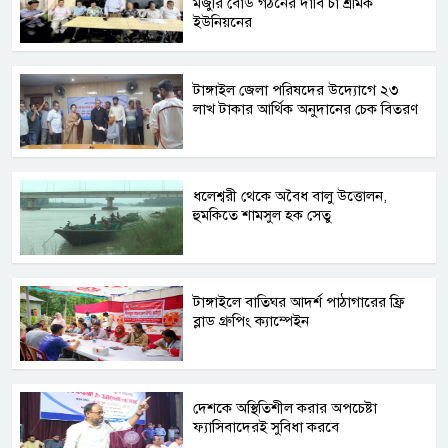
মজুরি বোর্ড গঠনের দাবি চা শ্রমিক
ইউনিয়নের
টাঙ্গাইল জেলা পরিষদের উদ্যোগে ২৩
লাখ টাকার আর্থিক অনুদানের চেক বিতরণ
ধলেশ্বরী থেকে অবৈধ বালু উত্তোলন,
হুমকিতে শামসুল হক সেতু
টাঙ্গাইলে বাতিঘর আদর্শ পাঠাগারের ফ্রি
ব্লাড গ্রুপিং ক্যাম্পেইন
দেশকে অস্থিতিশীল করার অপচেষ্টা
ফ্যাসিবাদেরই সুবিধা করবে