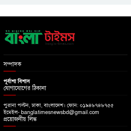
শ্রমিক ইউনিয়নের
টাঙ্গাইল জেলা পরিষদের উদ্যোগে
২৩ লাখ টাকার আর্থিক অনুদানের
চেক বিতরণ
ধলেশ্বরী থেকে অবৈধ বালু উত্তোলন,
হুমকিতে শামসুল হক সেতু
সম্পাদক
পূর্বাশা বিশাস
যোগাযোগের ঠিকানা
পুরানা পল্টন, ঢাকা, বাংলাদেশ। ফোন: ০১৯৪৬৭৪৬৭৫৫
ইমেইল- banglatimesnewsbd@gmail.com
প্রয়োজনীয় লিঙ্ক