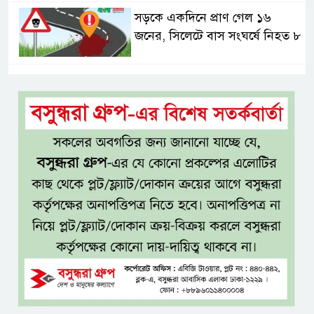
সড়কে একদিনে প্রাণ গেল ১৬
জনের, সিলেটে বাস সংঘর্ষে নিহত ৮
নগ্ন প্রেমে, নগ্ন মনে
ইলিয়াস আলী গুমের ঘটনা পৃথক
মামলা হিসেবে তদন্তের সিদ্ধান্ত
ট্রাইব্যুনালের
প্রথম শ্রেণিতে ভর্তি হবে লটারিতে,
দ্বিতীয় থেকে নবম শ্রেণিতে থাকছে
ভর্তি পরীক্ষা
৫ শতাংশ মজুরি বৃদ্ধি প্রত্যাখ্যান,
নতুন মজুরি বোর্ড গঠনের দাবি চা