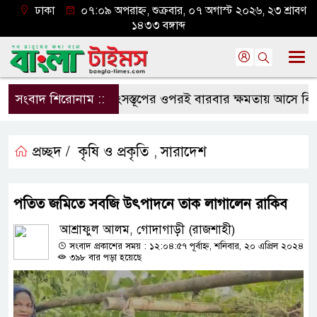
ঢাকা
০৭:০৯ অপরাহ্ন, শুক্রবার, ০৭ অগাস্ট ২০২৬, ২৩ শ্রাবণ
১৪৩৩ বঙ্গাব্দ
সংবাদ শিরোনাম ::
ধ্বংসস্তূপের ওপরই বারবার ক্ষমতায় আসে বিএনপি:
প্রচ্ছদ /
কৃষি ও প্রকৃতি
সারাদেশ
,
পতিত জমিতে সবজি উৎপাদনে তাক লাগালেন রাকিব
আশ্রাফুল আলম, গোদাগাড়ী (রাজশাহী)
সংবাদ প্রকাশের সময় : ১২:০৪:৫৭ পূর্বাহ্ন, শনিবার, ২০ এপ্রিল ২০২৪
৩৯৮ বার পড়া হয়েছে