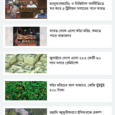
​ম্যানুফ্যাকচারিং ও ডিজিটাল অর্থনীতিতে
ভর করে ৫ ট্রিলিয়ন ডলারের পথে ভারত
ভারত থেকে এলো কাঁচা মরিচ, কমতে
পারে বাজারদর
জুলাইয়ে দেশে এলো ২৮৫ কোটি ৯০
লাখ ডলার রেমিট্যান্স
কাঁচা মরিচের ঝাল বাজারে, কেজি ছুঁইছুঁই
৪০০ টাকা
রপ্তানি বহুমুখীকরণে ইসিফরজে প্রকল্প :