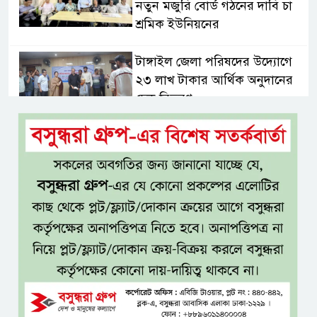
নতুন মজুরি বোর্ড গঠনের দাবি চা
শ্রমিক ইউনিয়নের
টাঙ্গাইল জেলা পরিষদের উদ্যোগে
২৩ লাখ টাকার আর্থিক অনুদানের
চেক বিতরণ
ধলেশ্বরী থেকে অবৈধ বালু উত্তোলন,
হুমকিতে শামসুল হক সেতু
বঙ্গভবনের নতুন বাসিন্দা কি মির্জা
ফখরুল? বিএনপিতে জোর
আলোচনা, সিদ্ধান্ত নেবেন তারেক
রহমান
নদীদূষণ রোধে সমন্বিত ও কঠোর
পদক্ষেপের নির্দেশ প্রধানমন্ত্রীর