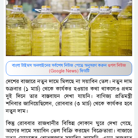
বাংলা টাইমস অনলাইনের সর্বশেষ নিউজ পেতে অনুসরণ করুন
গুগল নিউজ
(Google News)
ফিডটি
দেশের বাজারে নতুন দামে মিলছে না সয়াবিন তেল। নতুন দাম
শুক্রবার (১ মার্চ) থেকে কার্যকর হওয়ার কথা থাকলেও প্রথম
দুই দিনে তার বাস্তবায়ন দেখা যায়নি। বাণিজ্য প্রতিমন্ত্রী
শনিবার জানিয়েছিলেন, রোববার (৩ মার্চ) থেকে কার্যকর হবে
নতুন দাম।
কিন্তু রোববার রাজধানীর বিভিন্ন দোকান ঘুরে দেখা গেছে,
আগের দামে সয়াবিন তেল বিক্রি করছেন বিক্রেতারা। বাজারে
নতুন মোড়কের বোতলজাত সয়াবিন আসেনি, এমন অজুহাত