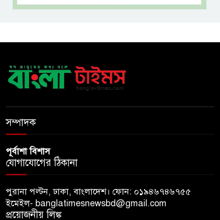
বাংলাদেশে এলো থাইল্যান্ডের শীর্ষ
কফি ব্র্যান্ড ‘ক্যাফে আমাজন
ডিজিটাল প্ল্যাটফর্ম কীভাবে বদলে
দিচ্ছে রাজনীতি?
খুলে গেল জুলাই জাদুঘর, দিনে
সম্পাদক
প্রবেশ করতে পারবেন ৯০০ দর্শনার্থী
পূর্বাশা বিশাস
যোগাযোগের ঠিকানা
পুরানা পল্টন, ঢাকা, বাংলাদেশ। ফোন: ০১৯৪৬৭৪৬৭৫৫
ইমেইল- banglatimesnewsbd@gmail.com
প্রয়োজনীয় লিঙ্ক