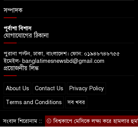
ধ্বংসস্তূপের ওপরই বারবার ক্ষমতায়
আসে বিএনপি: মির্জা ফখরুল
সম্পাদক
পূর্বাশা বিশাস
যোগাযোগের ঠিকানা
পুরানা পল্টন, ঢাকা, বাংলাদেশ। ফোন: ০১৯৪৬৭৪৬৭৫৫
ইমেইল- banglatimesnewsbd@gmail.com
প্রয়োজনীয় লিঙ্ক
About Us
Contact Us
Privacy Policy
Terms and Conditions
সব খবর
সংবাদ শিরোনাম ::
বিশ্বকাপে মেসিকে লক্ষ্য করে হামলার হুমকি, 
© স্বত্ব বাংলা-টাইমস ২০২০-২০২৪