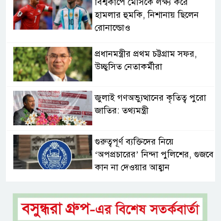
বিশ্বকাপে মেসিকে লক্ষ্য করে
হামলার হুমকি, নিশানায় ছিলেন
রোনাল্ডোও
প্রধানমন্ত্রীর প্রথম চট্টগ্রাম সফর,
উচ্ছ্বসিত নেতাকর্মীরা
জুলাই গণঅভ্যুত্থানের কৃতিত্ব পুরো
জাতির: তথ্যমন্ত্রী
গুরুত্বপূর্ণ ব্যক্তিদের নিয়ে
‘অপপ্রচারের’ নিন্দা পুলিশের, গুজবে
কান না দেওয়ার আহ্বান
শেখ হাসিনার দিল্লির সংবাদ
সম্মেলনের সঙ্গে ভারত সরকারের
সম্পৃক্ততা নেই: জয়সোয়াল