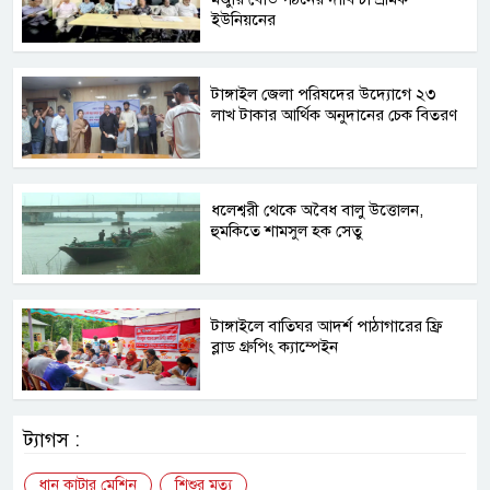
ইউনিয়নের
টাঙ্গাইল জেলা পরিষদের উদ্যোগে ২৩
লাখ টাকার আর্থিক অনুদানের চেক বিতরণ
ধলেশ্বরী থেকে অবৈধ বালু উত্তোলন,
হুমকিতে শামসুল হক সেতু
টাঙ্গাইলে বাতিঘর আদর্শ পাঠাগারের ফ্রি
ব্লাড গ্রুপিং ক্যাম্পেইন
ট্যাগস :
ধান কাটার মেশিন
শিশুর মৃত্যু