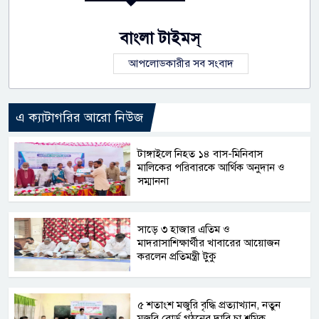
বাংলা টাইমস্
আপলোডকারীর সব সংবাদ
এ ক্যাটাগরির আরো নিউজ
টাঙ্গাইলে নিহত ১৪ বাস-মিনিবাস
মালিকের পরিবারকে আর্থিক অনুদান ও
সম্মাননা
সাড়ে ৩ হাজার এতিম ও
মাদরাসাশিক্ষার্থীর খাবারের আয়োজন
করলেন প্রতিমন্ত্রী টুকু
৫ শতাংশ মজুরি বৃদ্ধি প্রত্যাখ্যান, নতুন
মজুরি বোর্ড গঠনের দাবি চা শ্রমিক