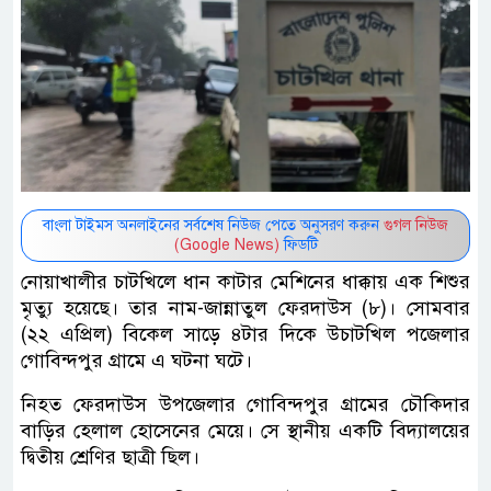
বাংলা টাইমস অনলাইনের সর্বশেষ নিউজ পেতে অনুসরণ করুন
গুগল নিউজ
(Google News)
ফিডটি
নোয়াখালীর চাটখিলে ধান কাটার মেশিনের ধাক্কায় এক শিশুর
মৃত্যু হয়েছে। তার নাম-জান্নাতুল ফেরদাউস (৮)। সোমবার
(২২ এপ্রিল) বিকেল সাড়ে ৪টার দিকে উচাটখিল পজেলার
গোবিন্দপুর গ্রামে এ ঘটনা ঘটে।
নিহত ফেরদাউস উপজেলার গোবিন্দপুর গ্রামের চৌকিদার
বাড়ির হেলাল হোসেনের মেয়ে। সে স্থানীয় একটি বিদ্যালয়ের
দ্বিতীয় শ্রেণির ছাত্রী ছিল।