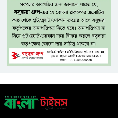
টাঙ্গাইলে নিহত ১৪ বাস-মিনিবাস
মালিকের পরিবারকে আর্থিক অনুদান
ও সম্মাননা
সাড়ে ৩ হাজার এতিম ও
মাদরাসাশিক্ষার্থীর খাবারের
আয়োজন করলেন প্রতিমন্ত্রী টুকু
অপ-সাংবাদিকতা পরিহার করে
দায়িত্বশীল ভূমিকা রাখতে হবে
ঢাবি নিয়ে মন্তব্য: ব্যারিস্টার ফুয়াদের
কাছে শত কোটি টাকা ক্ষতিপূরণ
দাবি