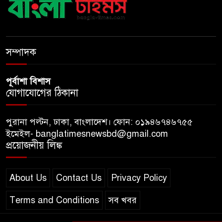
যশোরে ইন্টারন্যাশনাল পিস স্কুল
অ্যান্ড কলেজে বৃক্ষ বিতরণ কর্মসূচি
সম্পাদক
পূর্বাশা বিশাস
যোগাযোগের ঠিকানা
পুরানা পল্টন, ঢাকা, বাংলাদেশ। ফোন: ০১৯৪৬৭৪৬৭৫৫
ইমেইল- banglatimesnewsbd@gmail.com
প্রয়োজনীয় লিঙ্ক
About Us
Contact Us
Privacy Policy
Terms and Conditions
সব খবর