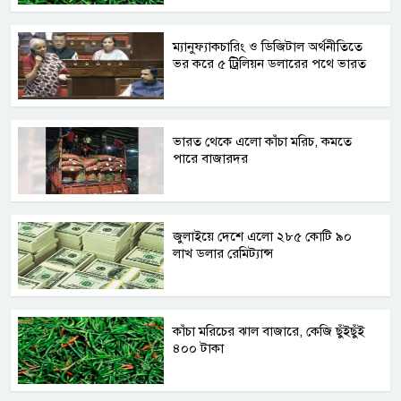
​ম্যানুফ্যাকচারিং ও ডিজিটাল অর্থনীতিতে
ভর করে ৫ ট্রিলিয়ন ডলারের পথে ভারত
ভারত থেকে এলো কাঁচা মরিচ, কমতে
পারে বাজারদর
জুলাইয়ে দেশে এলো ২৮৫ কোটি ৯০
লাখ ডলার রেমিট্যান্স
কাঁচা মরিচের ঝাল বাজারে, কেজি ছুঁইছুঁই
৪০০ টাকা