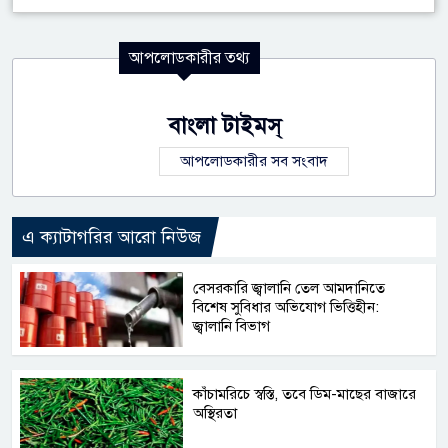
আপলোডকারীর তথ্য
বাংলা টাইমস্
আপলোডকারীর সব সংবাদ
এ ক্যাটাগরির আরো নিউজ
বেসরকারি জ্বালানি তেল আমদানিতে
বিশেষ সুবিধার অভিযোগ ভিত্তিহীন:
জ্বালানি বিভাগ
কাঁচামরিচে স্বস্তি, তবে ডিম-মাছের বাজারে
অস্থিরতা