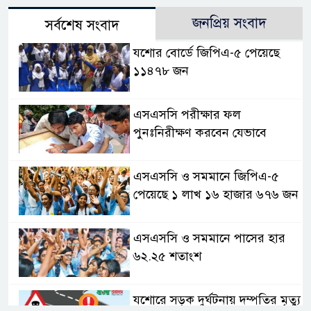
জনপ্রিয় সংবাদ
সর্বশেষ সংবাদ
যশোর বোর্ডে জিপিএ-৫ পেয়েছে
১১৪৭৮ জন
এসএসসি পরীক্ষার ফল
পুনঃনিরীক্ষণ করবেন যেভাবে
এসএসসি ও সমমানে জিপিএ-৫
পেয়েছে ১ লাখ ১৬ হাজার ৬৭৬ জন
এসএসসি ও সমমানে পাসের হার
৬২.২৫ শতাংশ
যশোরে সড়ক দুর্ঘটনায় দম্পতির মৃত্যু