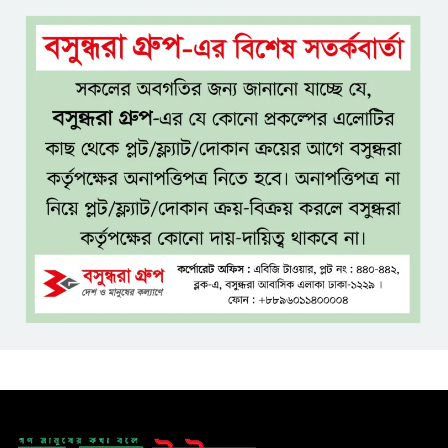
২৯ বছর পর সালমান শাহ হত্যা
মামলায় ডন গ্রেপ্তার, খুলবে কি
মৃত্যুরহস্য?
যশোর-ঢাকা প্রভাতী ট্রেন চালুসহ
রেলওয়ে জংশন উন্নয়নের দাবিতে
স্মারকলিপি
জনগণের ভাগ্য নিয়ে কাউকে
ছিনিমিনি খেলতে দেওয়া হবে না:
প্রধানমন্ত্রী
শ্রীমঙ্গলে বর্ণাঢ্য আয়োজনে
আন্তর্জাতিক আদিবাসী দিবস পালিত