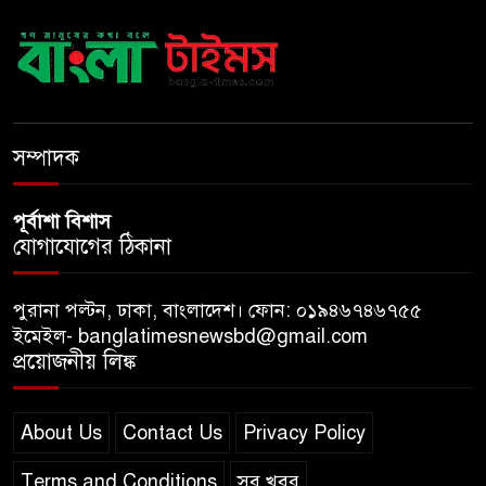
সব বাধা পেরিয়ে বাস্তবতার নিরিখে
দেশকে এগিয়ে নিতে হবে: প্রধানমন্ত্রী
নীরবে এতিম শিশুদের পাশে সায়েম
সোবহান আনভীর
সম্পাদক
পূর্বাশা বিশাস
যোগাযোগের ঠিকানা
পুরানা পল্টন, ঢাকা, বাংলাদেশ। ফোন: ০১৯৪৬৭৪৬৭৫৫
ইমেইল- banglatimesnewsbd@gmail.com
প্রয়োজনীয় লিঙ্ক
About Us
Contact Us
Privacy Policy
Terms and Conditions
সব খবর