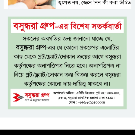
ভুলেও নয়, জেনে নিন কী করা উচিত
বেসরকারি জ্বালানি তেল আমদানিতে
বিশেষ সুবিধার অভিযোগ ভিত্তিহীন:
জ্বালানি বিভাগ
শেখ হাসিনা চাইলেই কি দেশে
ফিরতে পারবেন?
বসুন্ধরায় অ্যামেচার মার্শাল আর্টের
জমজমাট আসর
‘হাসিনা কার্ড’ ব্যবহার করে ভারতের
সঙ্গে বন্ধুত্বপূর্ণ সম্পর্ক সম্ভব নয়:
স্বরাষ্ট্রমন্ত্রী