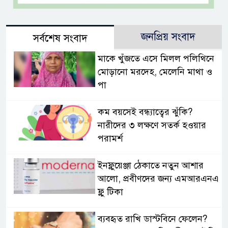
জনপ্রিয় সংবাদ
সর্বশেষ সংবাদ
মাকে খুঁজতে এসে মিলল পলিথিনে
মোড়ানো মরদেহ, মেলেনি মাথা ও
পা
কম বয়সেই বন্ধ্যাত্বের ঝুঁকি?
নারীদের ৩ লক্ষণে সতর্ক হওয়ার
পরামর্শ
ইনফ্লুয়েঞ্জা ঠেকাতে নতুন আশার
আলো, প্রবীণদের জন্য এমআরএনএ
ফ্লু টিকা
ব্যবহৃত রাখি ডাস্টবিনে ফেলেন?