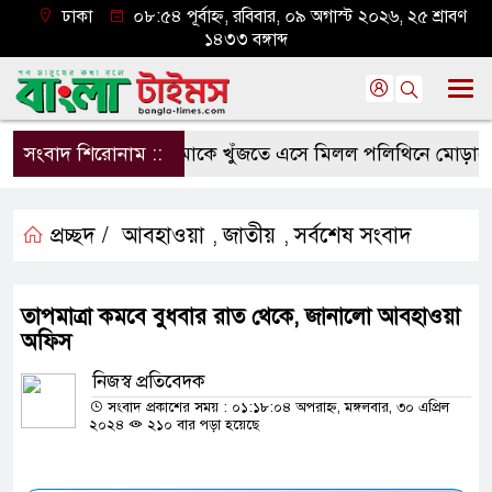
ঢাকা
০৮:৫৪ পূর্বাহ্ন, রবিবার, ০৯ অগাস্ট ২০২৬, ২৫ শ্রাবণ
১৪৩৩ বঙ্গাব্দ
সংবাদ শিরোনাম ::
মাকে খুঁজতে এসে মিলল পলিথিনে মোড়ানো ম
প্রচ্ছদ /
আবহাওয়া
জাতীয়
সর্বশেষ সংবাদ
,
,
তাপমাত্রা কমবে বুধবার রাত থেকে, জানালো আবহাওয়া
অফিস
নিজস্ব প্রতিবেদক
সংবাদ প্রকাশের সময় : ০১:১৮:০৪ অপরাহ্ন, মঙ্গলবার, ৩০ এপ্রিল
২০২৪
২১০ বার পড়া হয়েছে