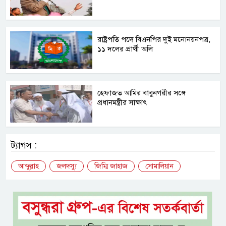
রাষ্ট্রপতি পদে বিএনপির দুই মনোনয়নপত্র,
১১ দলের প্রার্থী অলি
হেফাজত আমির বাবুনগরীর সঙ্গে
প্রধানমন্ত্রীর সাক্ষাৎ
ট্যাগস :
আব্দুল্লাহ
জলদস্যু
জিম্মি জাহাজ
সোমালিয়ান