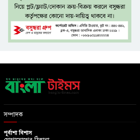
রেলওয়ে জংশন উন্নয়নের দাবিতে
স্মারকলিপি
জনগণের ভাগ্য নিয়ে কাউকে
ছিনিমিনি খেলতে দেওয়া হবে না:
প্রধানমন্ত্রী
শ্রীমঙ্গলে বর্ণাঢ্য আয়োজনে
আন্তর্জাতিক আদিবাসী দিবস পালিত
যশোরে ইন্টারন্যাশনাল পিস স্কুল
অ্যান্ড কলেজে বৃক্ষ বিতরণ কর্মসূচি
সম্পাদক
পূর্বাশা বিশাস