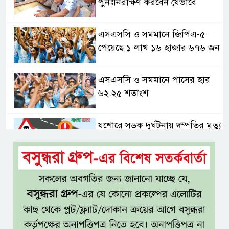
পুনঃনিরীক্ষণ করবেন যেভাবে
এসএসসি ও সমমানে জিপিএ-৫
পেয়েছে ১ লাখ ১৬ হাজার ৬৭৬ জন
এসএসসি ও সমমানে পাসের হার
৬২.২৫ শতাংশ
যশোরে সড়ক দুর্ঘটনায় দম্পতির মৃত্যু
২৯ বছর পর সালমান শাহ হত্যা
মামলায় ডন গ্রেপ্তার, খুলবে কি
মৃত্যুরহস্য?
যশোর-ঢাকা প্রভাতী ট্রেন চালুসহ