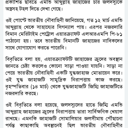
প্রকাশিত ছবিতে এমভি আব্দুল্লাহ জাহাজের চার জলদস্যুকে
অস্ত্রসহ টহল দিতে দেখা গেছে।
ওই পোস্টে ভারতীয় নৌবাহিনী জানিয়েছে, গত ১২ মার্চ এমভি
আব্দুল্লাহ থেকে সাহায্যের সিগন্যাল পায়। এরপর নজরদারি
বিমান মেরিটাইম পেট্রোল এয়ারক্র্যাফ্ট এলআরএমপি পি-৮১
পাঠানো হয়। তবে ভারতীয় বিমানটি জাহাজের নাবিকদের
সাথে যোগাযোগ করতে পারেনি।
বিবৃতিতে বলা হয়, এয়ারক্র্যাফ্টটি জাহাজের ক্রুদের অবস্থান
জানতে চেষ্টা করলেও কোনো সাড়া পাওয়া যায়নি। সাড়া না
পেয়ে ভারতীয় নৌবাহিনী একটি যুদ্ধজাহাজ মোতায়েন করে।
ওই যুদ্ধ জাহাজটি সামুদ্রিক নিরাপত্তায় কাজ করছে।
বৃহস্পতিবার (১৪ মার্চ) থেকে যুদ্ধজাহাজটি জিম্মি জাহাজটিতে
নজরদারি করছে।
ওই বিবৃতিতে বলা হয়েছে, জলদস্যুদের হাতে জিম্মি এমভি
আব্দুল্লাহ জাহাজের ক্রুদের নিরাপত্তায় তারা সার্বিক্ষণিক খেয়াল
রাখছে। এমনকি জাহাজটি সোমালিয়ার জলসীমায় পৌঁছানো
পর্যন্ত কাছাকাছি অবস্থানেই ছিল ভারতীয় নৌবাহিনীর