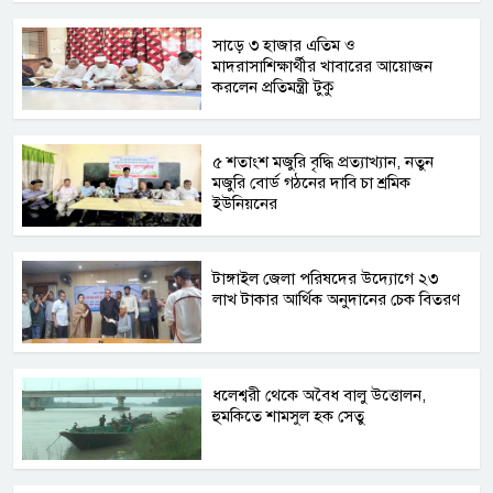
সাড়ে ৩ হাজার এতিম ও
মাদরাসাশিক্ষার্থীর খাবারের আয়োজন
করলেন প্রতিমন্ত্রী টুকু
৫ শতাংশ মজুরি বৃদ্ধি প্রত্যাখ্যান, নতুন
মজুরি বোর্ড গঠনের দাবি চা শ্রমিক
ইউনিয়নের
টাঙ্গাইল জেলা পরিষদের উদ্যোগে ২৩
লাখ টাকার আর্থিক অনুদানের চেক বিতরণ
ধলেশ্বরী থেকে অবৈধ বালু উত্তোলন,
হুমকিতে শামসুল হক সেতু