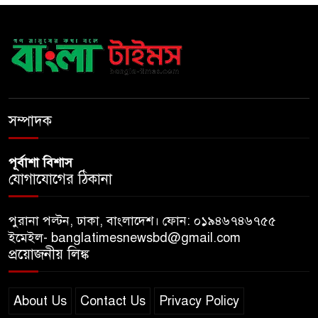
সাড়ে ৩ হাজার এতিম ও
মাদরাসাশিক্ষার্থীর খাবারের
আয়োজন করলেন প্রতিমন্ত্রী টুকু
অপ-সাংবাদিকতা পরিহার করে
দায়িত্বশীল ভূমিকা রাখতে হবে
সম্পাদক
পূর্বাশা বিশাস
যোগাযোগের ঠিকানা
পুরানা পল্টন, ঢাকা, বাংলাদেশ। ফোন: ০১৯৪৬৭৪৬৭৫৫
ইমেইল- banglatimesnewsbd@gmail.com
প্রয়োজনীয় লিঙ্ক
About Us
Contact Us
Privacy Policy