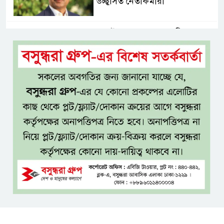
উচ্ছ্বসিত নেতাকর্মীরা
জুলাই গণঅভ্যুত্থানের কৃতিত্ব পুরো
জাতির: তথ্যমন্ত্রী
গুরুত্বপূর্ণ ব্যক্তিদের নিয়ে
‘অপপ্রচারের’ নিন্দা পুলিশের, গুজবে
কান না দেওয়ার আহ্বান
শেখ হাসিনার দিল্লির সংবাদ
সম্মেলনের সঙ্গে ভারত সরকারের
সম্পৃক্ততা নেই: জয়সোয়াল
টাঙ্গাইলে নিহত ১৪ বাস-মিনিবাস
মালিকের পরিবারকে আর্থিক অনুদান
ও সম্মাননা