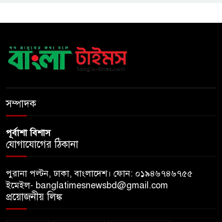
আলোচনা, সিদ্ধান্ত নেবেন তারেক
রহমান
নদীদূষণ রোধে সমন্বিত ও কঠোর
পদক্ষেপের নির্দেশ প্রধানমন্ত্রীর
বাংলাদেশে এলো থাইল্যান্ডের শীর্ষ
সম্পাদক
কফি ব্র্যান্ড ‘ক্যাফে আমাজন
পূর্বাশা বিশাস
যোগাযোগের ঠিকানা
পুরানা পল্টন, ঢাকা, বাংলাদেশ। ফোন: ০১৯৪৬৭৪৬৭৫৫
ইমেইল- banglatimesnewsbd@gmail.com
প্রয়োজনীয় লিঙ্ক