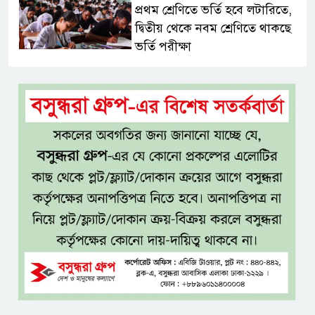
প্রথম শ্রেণিতে ভর্তি হবে লটারিতে,
দ্বিতীয় থেকে নবম শ্রেণিতে থাকছে
ভর্তি পরীক্ষা
৫ শতাংশ মজুরি বৃদ্ধি প্রত্যাখ্যান,
নতুন মজুরি বোর্ড গঠনের দাবি চা
শ্রমিক ইউনিয়নের
টাঙ্গাইল জেলা পরিষদের উদ্যোগে
২৩ লাখ টাকার আর্থিক অনুদানের
চেক বিতরণ
ধলেশ্বরী থেকে অবৈধ বালু উত্তোলন,
হুমকিতে শামসুল হক সেতু
বঙ্গভবনের নতুন বাসিন্দা কি মির্জা
ফখরুল? বিএনপিতে জোর