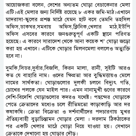
আয়োজকরা বলেন, দেশের অন্যতম ঘোড়া বেচাকেনার মেলা
এটি।এই মেলার জন্য নির্দিষ্ট রয়েছে ৮ একর জমি-মাঠ।এখানে
মাদরাসা-স্কুলের প্রশস্ত মাঠে যেমন হাট বসে তেমনি তহসিল
অফিস,ডাকঘর,সমবায় অফিস,ক্লিনিক,খেলার মাঠ,ইউপি
অফিস এসবের কারণে জনগুরুত্বপূর্ণ একটি স্থানে পরিণত
হয়েছে। এ কারণে সারাদেশ থেকে আনা কয়েক শ’ ঘোড়া জড়ো
করা হয় এখানে। এটিকে ঘোড়ার মিলনমেলা বললেও অত্যুক্তি
হবে না।
দুমকি,সিডর,দুর্বার,বিজলি, কিরন মালা, রানী, সুইটি আরও
কত যে বাহারি নাম। ওদের ক্ষিপ্রতা আর বুদ্ধিমত্তায়ও মেলে
নামের সার্থকতা। ঘোড়াগুলোর দুলকী চলনে বিদ্যুৎ গতি,
চোখের পলকে যেন মাইল পার। এমন নানামুখী গুণের কারণে
দেশি-বিদেশি ঘোড়াগুলোর কদরও যথেষ্ট। পছন্দের ঘোড়াকে
পেতে ক্রেতাদের মধ্যেও চলে রীতিমতো কাড়াকাড়ি আর দর
কষাকষি। ক্রেতা বিক্রেতা ও দর্শনার্থীদের পদচারণায় মুখর
ঐতিহ্যবাহী বুড়াচিন্তামন ঘোড়ার মেলা । দরদাম ঠিকঠাকের
পর একটি খেলার মাঠে ঘোড়া নিয়ে যাওয়া হয়। সেখানে
ক্রেতাকে দেখানো হয় ঘোড়ার দৌড়।