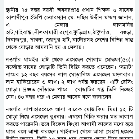
স্থানীয় ৭৫ বছর বয়সী অবসরপ্রাপ্ত প্রধান শিক্ষক ও সাবেক
আলাদীপুর ইউপি চেয়ারম্যান মে. দছিম উদ্দীন মন্ডল জানান,
এ মেলায় লালমনির
হাট,গাইবান্ধা,নীলফামারী,রংপুর,কুড়িগ্রাম,ঠাকুগাঁও, বগুড়া,
দিনাজপুর, পাবনা, জয়পুর হাট, নাটোরসহ দেশের বিভিন্ন প্রান্ত
থেকে ঘোড়ার আমদানি হয় এ মেলায়।
নওগাঁর ধামইর হাট থেকে এসেছেন গোলাম মোস্তফা(৫০)।
সর্ব্বোচ্চ দামের ঘোড়াটি তিনি বিক্রি করতে এনেছেন। ‘সম্রাট’
নামের ১২ বছর বয়সের লাল ঘোড়ানিয়ে এসেছেন মঙ্গলবার।
দাম হাকিয়েছেন ৩ লাখ। ২ লাখ পর্যন্ত করছেন। এটি রেসিং
ঘোড়া। দ্রæত দৌঁড়াতে পারে । ঘোড়াটির যত্ন তিনি নিজেই
নেন। ৪০ বছর ধরে এ মেলায় আসেন বলে জানালেন।
নওগাঁর সাপাহারথেকে আসা বারেক মোস্তাকিম মিয়া ১২ টি
ঘোড়া নিয়ে এসেছেন বুধবার। এখনো বিক্রি করার মত আলাপ
করতে পারেননি।তবে বিকেল কিংবা আগামী কালের মধ্যে হয়ে
যাবে বলে আশা করছেন। গাইবান্ধা থেকে আসা সেহাগ,ছমেজ