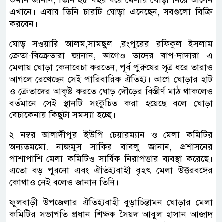
উদ্দীন জানান, তিনি ২৫ বছর ধরে মেলায় ঘোড়া নিয়ে আসেন
এখানে। এবার তিনি চারটি ঘোড়া এনেছেন, সবগুলো বিক্রি
করবেন।
ঘোড় সওয়ারি আলম,সামছুল ,রংপুরের রফিকুল ইসলাম
ক্রেতা-বিক্রেতারা জানান, আগেও তাদের বাপ-দাদারা এ
মেলায় ঘোড়া কেনাবেচা করতেন, পূর্ব পুরুষের সূত্র ধরে তারাও
আগলে রেখেছেন সেই পারিবারিক ঐতিহ্য। আগে ঘোড়ার হাট
ও ক্রেতাদের আকৃষ্ট করতে ঘোড় দৌড়ের বিস্তীর্ণ মাঠ থাকলেও
বর্তমানে সেই স্থানটি সংকুচিত করা হয়েছে বলে ঘোড়া
বেচাকেনায় কিছুটা সমস্যা হচ্ছে।
২ নম্বর আলাদীপুর ইউপি চেয়ারম্যান ও মেলা কমিটির
অন্যতমমো. নাজমুস সাকির বাবলু জানান, প্রশাসনের
পাশাপাশি মেলা কমিটিও সার্বিক নিরাপত্তার ব্যবস্থা করেছে।
এতো বড় পুরনো এবং ঐতিহ্যবাহী বৃহৎ মেলা উত্তরবঙ্গের
কোথাও নেই বলেও জানান তিনি।
ফুলবাড়ী উপজেলার ঐতিহ্যবাহী বুড়াচিন্তামন ঘোড়ার মেলা
কমিটির সভাপতি প্রধান শিক্ষক সৈয়দ আবুল হাসান আজাদ