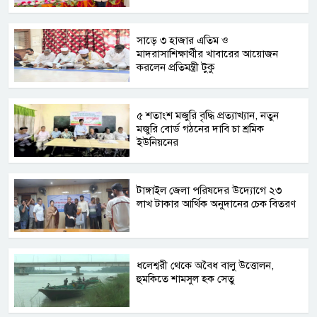
সাড়ে ৩ হাজার এতিম ও
মাদরাসাশিক্ষার্থীর খাবারের আয়োজন
করলেন প্রতিমন্ত্রী টুকু
৫ শতাংশ মজুরি বৃদ্ধি প্রত্যাখ্যান, নতুন
মজুরি বোর্ড গঠনের দাবি চা শ্রমিক
ইউনিয়নের
টাঙ্গাইল জেলা পরিষদের উদ্যোগে ২৩
লাখ টাকার আর্থিক অনুদানের চেক বিতরণ
ধলেশ্বরী থেকে অবৈধ বালু উত্তোলন,
হুমকিতে শামসুল হক সেতু