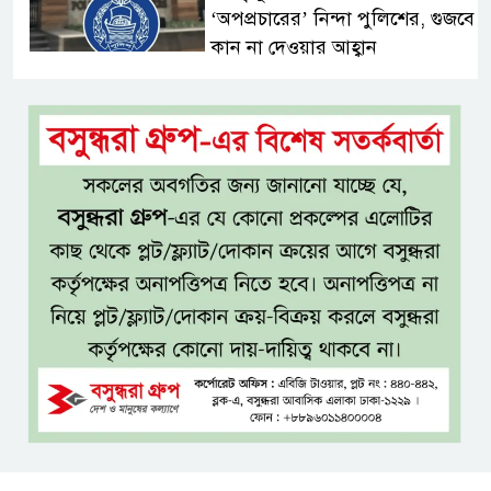
‘অপপ্রচারের’ নিন্দা পুলিশের, গুজবে
কান না দেওয়ার আহ্বান
শেখ হাসিনার দিল্লির সংবাদ
সম্মেলনের সঙ্গে ভারত সরকারের
সম্পৃক্ততা নেই: জয়সোয়াল
টাঙ্গাইলে নিহত ১৪ বাস-মিনিবাস
মালিকের পরিবারকে আর্থিক অনুদান
ও সম্মাননা
সাড়ে ৩ হাজার এতিম ও
মাদরাসাশিক্ষার্থীর খাবারের
আয়োজন করলেন প্রতিমন্ত্রী টুকু
অপ-সাংবাদিকতা পরিহার করে
দায়িত্বশীল ভূমিকা রাখতে হবে