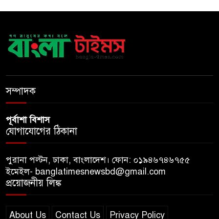
ঢাবি নিয়ে মন্তব্য: ব্যারিস্টার ফুয়াদের
কাছে শত কোটি টাকা ক্ষতিপূরণ
দাবি
ধ্বংসস্তূপের ওপরই বারবার ক্ষমতায়
আসে বিএনপি: মির্জা ফখরুল
সম্পাদক
পূর্বাশা বিশাস
যোগাযোগের ঠিকানা
পুরানা পল্টন, ঢাকা, বাংলাদেশ। ফোন: ০১৯৪৬৭৪৬৭৫৫
ইমেইল- banglatimesnewsbd@gmail.com
প্রয়োজনীয় লিঙ্ক
About Us
Contact Us
Privacy Policy