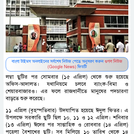
বাংলা টাইমস অনলাইনের সর্বশেষ নিউজ পেতে অনুসরণ করুন
গুগল নিউজ
(Google News)
ফিডটি
লম্বা ছুটির পর সোমবার (১৫ এপ্রিল) থেকে শুরু হয়েছে
অফিস-আদালত। যথানিয়মে চলবে ব্যাংক-বিমা ও
শেয়ারবাজারও। এর ফলে রাজধানীতে মানুষের পদচারণা
বাড়তে শুরু করেছে।
১১ এপ্রিল (বৃহস্পতিবার) উদযাপিত হয়েছে ঈদুল ফিতর। এ
উপলক্ষে সরকারি ছুটি ছিল ১০, ১১ ও ১২ এপ্রিল। শনিবার
(১৩ এপ্রিল) ঈদের পর সাপ্তাহিক ও রোববার (১৪ এপ্রিল)
পহেলা বৈশাখের ছুটি। সব মিলিয়ে ১০ তারিখ থেকে ১৪