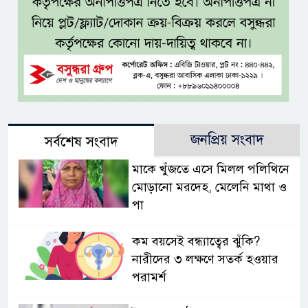
জনপ্রিয় সংবাদ
সর্বশেষ সংবাদ
মাকে খুঁজতে এসে মিলল পলিথিনে
মোড়ানো মরদেহ, মেলেনি মাথা ও
পা
কম বয়সেই বন্ধ্যাত্বের ঝুঁকি?
নারীদের ৩ লক্ষণে সতর্ক হওয়ার
পরামর্শ