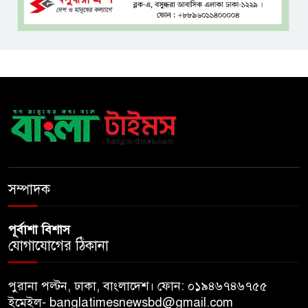
‘হাসিনা কার্ড’ ব্যবহার করে ভারতের
সঙ্গে বন্ধুত্বপূর্ণ সম্পর্ক সম্ভব নয়:
স্বরাষ্ট্রমন্ত্রী
সব বাধা পেরিয়ে বাস্তবতার নিরিখে
দেশকে এগিয়ে নিতে হবে: প্রধানমন্ত্রী
নীরবে এতিম শিশুদের পাশে সায়েম
সোবহান আনভীর
সম্পাদক
পূর্বাশা বিশাস
যোগাযোগের ঠিকানা
পুরানা পল্টন, ঢাকা, বাংলাদেশ। ফোন: ০১৯৪৬৭৪৬৭৫৫
ইমেইল- banglatimesnewsbd@gmail.com