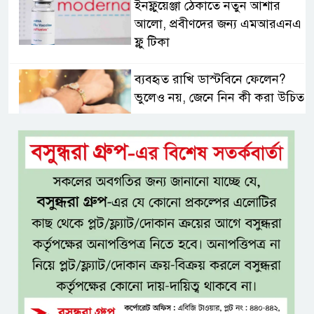
ইনফ্লুয়েঞ্জা ঠেকাতে নতুন আশার
আলো, প্রবীণদের জন্য এমআরএনএ
ফ্লু টিকা
ব্যবহৃত রাখি ডাস্টবিনে ফেলেন?
ভুলেও নয়, জেনে নিন কী করা উচিত
বেসরকারি জ্বালানি তেল আমদানিতে
বিশেষ সুবিধার অভিযোগ ভিত্তিহীন:
জ্বালানি বিভাগ
শেখ হাসিনা চাইলেই কি দেশে
ফিরতে পারবেন?
বসুন্ধরায় অ্যামেচার মার্শাল আর্টের
জমজমাট আসর