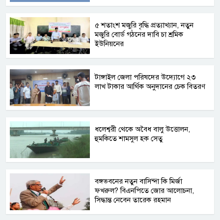
৫ শতাংশ মজুরি বৃদ্ধি প্রত্যাখ্যান, নতুন
মজুরি বোর্ড গঠনের দাবি চা শ্রমিক
ইউনিয়নের
টাঙ্গাইল জেলা পরিষদের উদ্যোগে ২৩
লাখ টাকার আর্থিক অনুদানের চেক বিতরণ
ধলেশ্বরী থেকে অবৈধ বালু উত্তোলন,
হুমকিতে শামসুল হক সেতু
বঙ্গভবনের নতুন বাসিন্দা কি মির্জা
ফখরুল? বিএনপিতে জোর আলোচনা,
সিদ্ধান্ত নেবেন তারেক রহমান