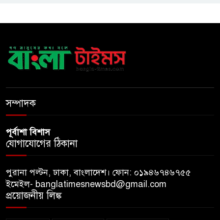
নদীদূষণ রোধে সমন্বিত ও কঠোর
পদক্ষেপের নির্দেশ প্রধানমন্ত্রীর
বাংলাদেশে এলো থাইল্যান্ডের শীর্ষ
কফি ব্র্যান্ড ‘ক্যাফে আমাজন
ডিজিটাল প্ল্যাটফর্ম কীভাবে বদলে
সম্পাদক
দিচ্ছে রাজনীতি?
পূর্বাশা বিশাস
যোগাযোগের ঠিকানা
পুরানা পল্টন, ঢাকা, বাংলাদেশ। ফোন: ০১৯৪৬৭৪৬৭৫৫
ইমেইল- banglatimesnewsbd@gmail.com
প্রয়োজনীয় লিঙ্ক