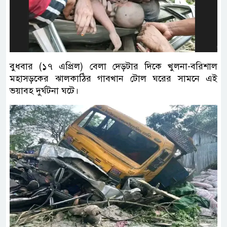
বুধবার (১৭ এপ্রিল) বেলা দেড়টার দিকে খুলনা-বরিশাল
মহাসড়কের ঝালকাঠির গাবখান টোল ঘরের সামনে এই
ভয়াবহ দুর্ঘটনা ঘটে।