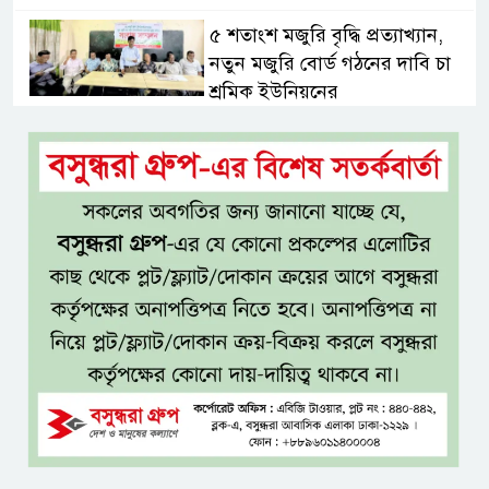
৫ শতাংশ মজুরি বৃদ্ধি প্রত্যাখ্যান,
নতুন মজুরি বোর্ড গঠনের দাবি চা
শ্রমিক ইউনিয়নের
টাঙ্গাইল জেলা পরিষদের উদ্যোগে
২৩ লাখ টাকার আর্থিক অনুদানের
চেক বিতরণ
ধলেশ্বরী থেকে অবৈধ বালু উত্তোলন,
হুমকিতে শামসুল হক সেতু
বঙ্গভবনের নতুন বাসিন্দা কি মির্জা
ফখরুল? বিএনপিতে জোর
আলোচনা, সিদ্ধান্ত নেবেন তারেক
রহমান