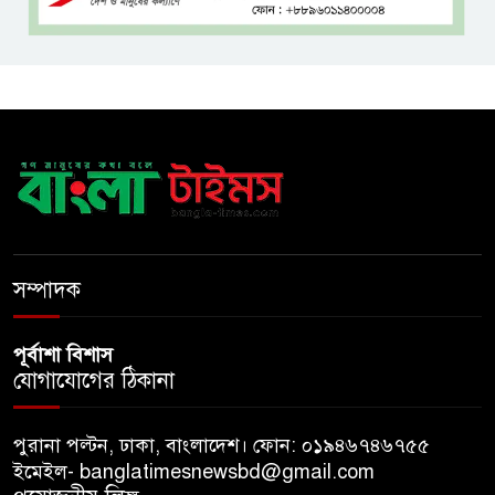
অপ-সাংবাদিকতা পরিহার করে
দায়িত্বশীল ভূমিকা রাখতে হবে
ঢাবি নিয়ে মন্তব্য: ব্যারিস্টার ফুয়াদের
কাছে শত কোটি টাকা ক্ষতিপূরণ
দাবি
ধ্বংসস্তূপের ওপরই বারবার ক্ষমতায়
আসে বিএনপি: মির্জা ফখরুল
সম্পাদক
পূর্বাশা বিশাস
যোগাযোগের ঠিকানা
পুরানা পল্টন, ঢাকা, বাংলাদেশ। ফোন: ০১৯৪৬৭৪৬৭৫৫
ইমেইল- banglatimesnewsbd@gmail.com