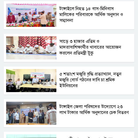
টাঙ্গাইলে নিহত ১৪ বাস-মিনিবাস
মালিকের পরিবারকে আর্থিক অনুদান ও
সম্মাননা
সাড়ে ৩ হাজার এতিম ও
মাদরাসাশিক্ষার্থীর খাবারের আয়োজন
করলেন প্রতিমন্ত্রী টুকু
৫ শতাংশ মজুরি বৃদ্ধি প্রত্যাখ্যান, নতুন
মজুরি বোর্ড গঠনের দাবি চা শ্রমিক
ইউনিয়নের
টাঙ্গাইল জেলা পরিষদের উদ্যোগে ২৩
লাখ টাকার আর্থিক অনুদানের চেক বিতরণ