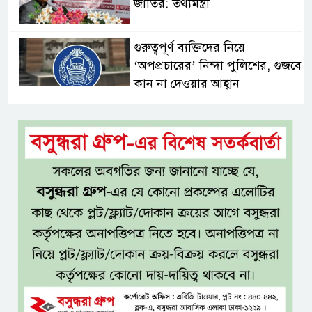
জাতির: তথ্যমন্ত্রী
গুরুত্বপূর্ণ ব্যক্তিদের নিয়ে
‘অপপ্রচারের’ নিন্দা পুলিশের, গুজবে
কান না দেওয়ার আহ্বান
শেখ হাসিনার দিল্লির সংবাদ
সম্মেলনের সঙ্গে ভারত সরকারের
সম্পৃক্ততা নেই: জয়সোয়াল
টাঙ্গাইলে নিহত ১৪ বাস-মিনিবাস
মালিকের পরিবারকে আর্থিক অনুদান
ও সম্মাননা
সাড়ে ৩ হাজার এতিম ও
মাদরাসাশিক্ষার্থীর খাবারের
আয়োজন করলেন প্রতিমন্ত্রী টুকু