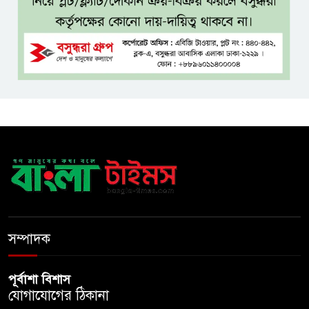
চিকিৎসাব্যবস্থার মানোন্নয়ন সম্ভব
নয়: প্রধানমন্ত্রী
বিদ্যুৎ-জ্বালানি নিয়ে অস্থিতিশীলতা
সৃষ্টিতে সক্রিয় চক্র: প্রধানমন্ত্রী
তনু হত্যা মামলায় সাবেক
সেনাসদস্য হাফিজুর রহমানকে
পুনরায় গ্রেপ্তার
হাসিনাকে ঘিরে ঢাকা-দিল্লি সম্পর্কে
নতুন টানাপোড়েন
সম্পাদক
পূর্বাশা বিশাস
যোগাযোগের ঠিকানা