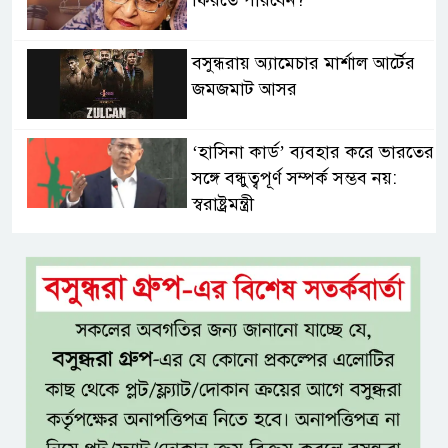
বসুন্ধরায় অ্যামেচার মার্শাল আর্টের
জমজমাট আসর
‘হাসিনা কার্ড’ ব্যবহার করে ভারতের
সঙ্গে বন্ধুত্বপূর্ণ সম্পর্ক সম্ভব নয়:
স্বরাষ্ট্রমন্ত্রী
সব বাধা পেরিয়ে বাস্তবতার নিরিখে
দেশকে এগিয়ে নিতে হবে: প্রধানমন্ত্রী
নীরবে এতিম শিশুদের পাশে সায়েম
সোবহান আনভীর
সেবার মানসিকতা ছাড়া