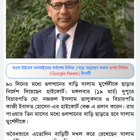
বাংলা টাইমস অনলাইনের সর্বশেষ নিউজ পেতে অনুসরণ করুন
গুগল নিউজ
(Google News)
ফিডটি
৯০ দিনের মধ্যে গুলশানের বাড়ি সালাম মুর্শেদীকে ছাড়ার
নির্দেশ দিয়েছেন হাইকোর্ট। মঙ্গলবার (১৯ মার্চ) দুপুরে
বিচারপতি মো. নজরুল ইসলাম তালুকদার ও বিচারপতি
কাজী ইবাদত হোসেন-এর হাইকোর্ট বেঞ্চ এ প্রদান করেন। রায়
পাওয়ার তিন মাসের মধ্যে গুলশানের বাড়ি ছাড়তে হবে সালাম
মুর্শেদীকে।
অবৈধভাবে এতোদিন বাড়িটি দখল করে রেখেছেন সালাম