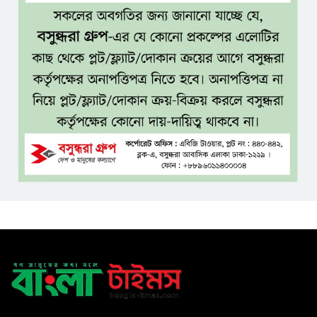
শ্রমিক ইউনিয়নের
টাঙ্গাইল জেলা পরিষদের উদ্যোগে
২৩ লাখ টাকার আর্থিক অনুদানের
চেক বিতরণ
ধলেশ্বরী থেকে অবৈধ বালু উত্তোলন,
হুমকিতে শামসুল হক সেতু
বঙ্গভবনের নতুন বাসিন্দা কি মির্জা
ফখরুল? বিএনপিতে জোর
আলোচনা, সিদ্ধান্ত নেবেন তারেক
রহমান
নদীদূষণ রোধে সমন্বিত ও কঠোর
পদক্ষেপের নির্দেশ প্রধানমন্ত্রীর