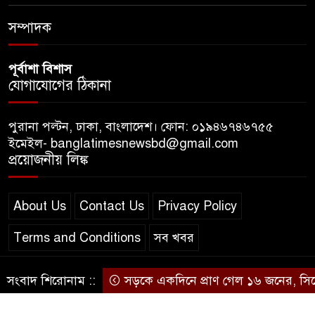
বাংলাদেশে এলো থাইল্যান্ডের শীর্ষ
সম্পাদক
কফি ব্র্যান্ড ‘ক্যাফে আমাজন
পূর্বাশা বিশাস
যোগাযোগের ঠিকানা
পুরানা পল্টন, ঢাকা, বাংলাদেশ। ফোন: ০১৯৪৬৭৪৬৭৫৫
ইমেইল- banglatimesnewsbd@gmail.com
প্রয়োজনীয় লিঙ্ক
About Us
Contact Us
Privacy Policy
Terms and Conditions
সব খবর
সংবাদ শিরোনাম ::
সড়কে একদিনে প্রাণ গেল ১৬ জনের, সিলেটে 
© স্বত্ব বাংলা-টাইমস ২০২০-২০২৪