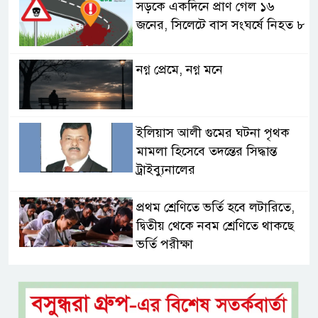
সড়কে একদিনে প্রাণ গেল ১৬
জনের, সিলেটে বাস সংঘর্ষে নিহত ৮
নগ্ন প্রেমে, নগ্ন মনে
ইলিয়াস আলী গুমের ঘটনা পৃথক
মামলা হিসেবে তদন্তের সিদ্ধান্ত
ট্রাইব্যুনালের
প্রথম শ্রেণিতে ভর্তি হবে লটারিতে,
দ্বিতীয় থেকে নবম শ্রেণিতে থাকছে
ভর্তি পরীক্ষা
৫ শতাংশ মজুরি বৃদ্ধি প্রত্যাখ্যান,
নতুন মজুরি বোর্ড গঠনের দাবি চা