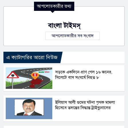
আপলোডকারীর তথ্য
বাংলা টাইমস্
আপলোডকারীর সব সংবাদ
এ ক্যাটাগরির আরো নিউজ
সড়কে একদিনে প্রাণ গেল ১৬ জনের,
সিলেটে বাস সংঘর্ষে নিহত ৮
ইলিয়াস আলী গুমের ঘটনা পৃথক মামলা
হিসেবে তদন্তের সিদ্ধান্ত ট্রাইব্যুনালের