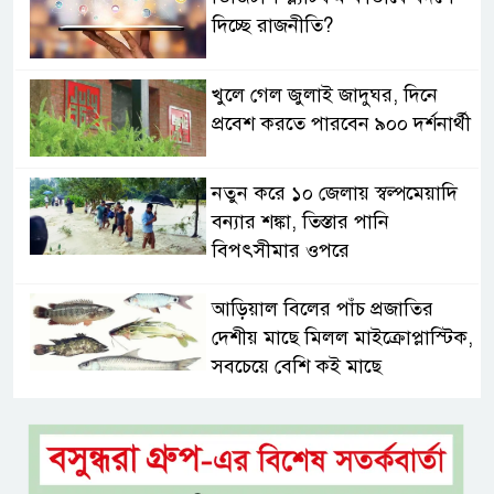
দিচ্ছে রাজনীতি?
খুলে গেল জুলাই জাদুঘর, দিনে
প্রবেশ করতে পারবেন ৯০০ দর্শনার্থী
নতুন করে ১০ জেলায় স্বল্পমেয়াদি
বন্যার শঙ্কা, তিস্তার পানি
বিপৎসীমার ওপরে
আড়িয়াল বিলের পাঁচ প্রজাতির
দেশীয় মাছে মিলল মাইক্রোপ্লাস্টিক,
সবচেয়ে বেশি কই মাছে
সিলেটের সাবেক মন্ত্রী-এমপিদের
কেউ আত্মগোপনে, কেউ বিদেশে