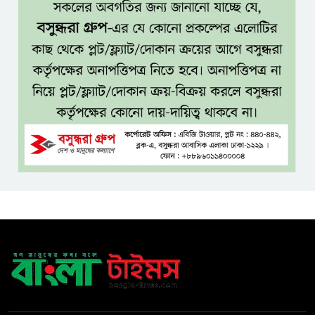
দিল্লিতে শেখ হাসিনার সংবাদমাধ্যমে
বক্তব্যে তীব্র ক্ষোভ বাংলাদেশের
জামিনে থাকা অবস্থায় নির্বাচনী জয়,
রুখসার আহমেদকে ঘিরে বিতর্ক
টাঙ্গাইলে বাতিঘর আদর্শ পাঠাগারের
ফ্রি ব্লাড গ্রুপিং ক্যাম্পেইন
বাংলাদেশে চালু হচ্ছে বিশ্বখ্যাত থাই
কফি চেইন ‘ক্যাফে আমাজন’
আ ‘লীগের রাজনৈতিক মৃত্যু হয়েছে
ঢাকায়, দাফন হয়েছে দিল্লিতে:
স্বরাষ্ট্রমন্ত্রী