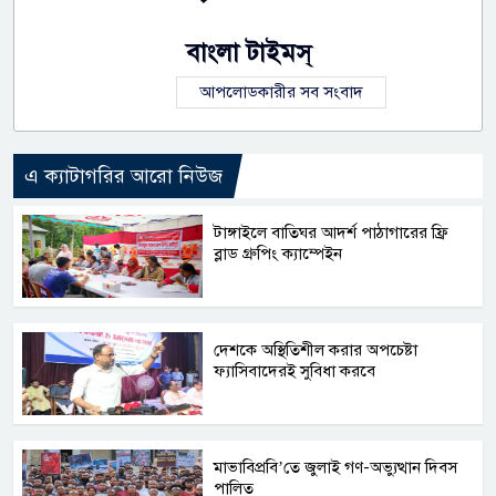
বাংলা টাইমস্
আপলোডকারীর সব সংবাদ
এ ক্যাটাগরির আরো নিউজ
টাঙ্গাইলে বাতিঘর আদর্শ পাঠাগারের ফ্রি
ব্লাড গ্রুপিং ক্যাম্পেইন
দেশকে অস্থিতিশীল করার অপচেষ্টা
ফ্যাসিবাদেরই সুবিধা করবে
মাভাবিপ্রবি’তে জুলাই গণ-অভ্যুত্থান দিবস
পালিত