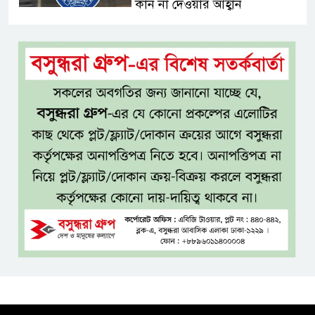
কান না দেওয়ার আহ্বান
শেখ হাসিনার দিল্লির সংবাদ
সম্মেলনের সঙ্গে ভারত সরকারের
সম্পৃক্ততা নেই: জয়সোয়াল
টাঙ্গাইলে নিহত ১৪ বাস-মিনিবাস
মালিকের পরিবারকে আর্থিক অনুদান
ও সম্মাননা
সাড়ে ৩ হাজার এতিম ও
মাদরাসাশিক্ষার্থীর খাবারের
আয়োজন করলেন প্রতিমন্ত্রী টুকু
অপ-সাংবাদিকতা পরিহার করে
দায়িত্বশীল ভূমিকা রাখতে হবে