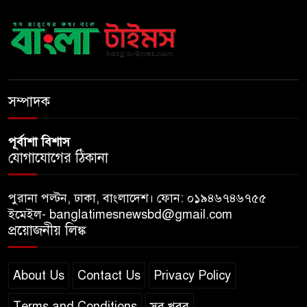
ঢাবি নিয়ে মন্তব্য: ব্যারিস্টার ফুয়াদের
কাছে শত কোটি টাকা ক্ষতিপূরণ
দাবি
ধ্বংসস্তূপের ওপরই বারবার ক্ষমতায়
আসে বিএনপি: মির্জা ফখরুল
সম্পাদক
পূর্বাশা বিশাস
যোগাযোগের ঠিকানা
পুরানা পল্টন, ঢাকা, বাংলাদেশ। ফোন: ০১৯৪৬৭৪৬৭৫৫
ইমেইল- banglatimesnewsbd@gmail.com
প্রয়োজনীয় লিঙ্ক
About Us
Contact Us
Privacy Policy
Terms and Conditions
সব খবর