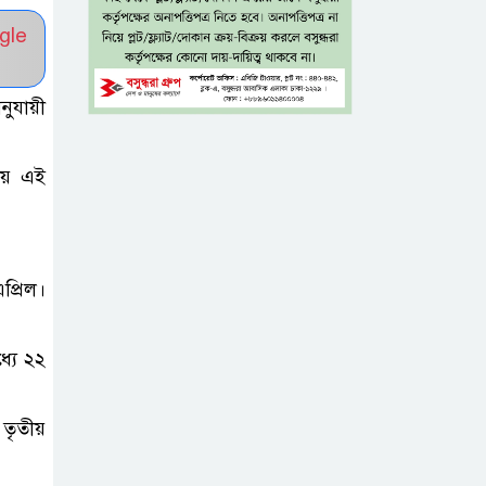
gle
৫ শতাংশ মজুরি
বৃদ্ধি প্রত্যাখ্যান,
নুযায়ী
নতুন মজুরি বোর্ড
গঠনের দাবি চা শ্রমিক ইউনিয়নের
টায় এই
টাঙ্গাইল জেলা
পরিষদের উদ্যোগে
২৩ লাখ টাকার
প্রিল।
আর্থিক অনুদানের চেক বিতরণ
ধলেশ্বরী থেকে
্যে ২২
অবৈধ বালু
উত্তোলন, হুমকিতে
তৃতীয়
শামসুল হক সেতু