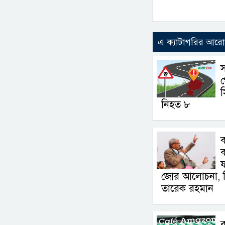
এ ক্যাটাগরির আর
স
স
নিহত ৮
ব
ব
জোর আলোচনা, সিদ
তারেক রহমান