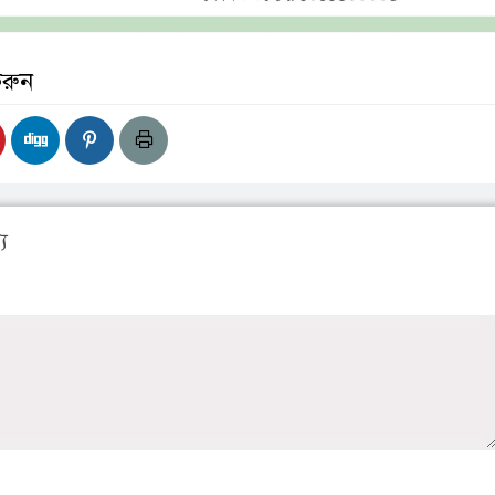
করুন
য