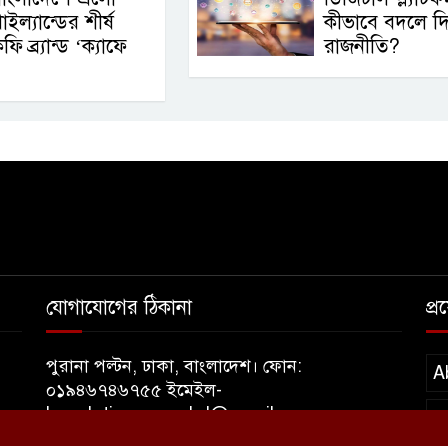
াইল্যান্ডের শীর্ষ
কীভাবে বদলে দিচ
ফি ব্র্যান্ড ‘ক্যাফে
রাজনীতি?
যোগাযোগের ঠিকানা
প্
পুরানা পল্টন, ঢাকা, বাংলাদেশ। ফোন:
A
০১৯৪৬৭৪৬৭৫৫ ইমেইল-
banglatimesnewsbd@gmail.com
T