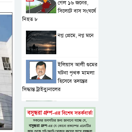
গেল ১৬ জনের,
সিলেটে বাস সংঘর্ষে
নিহত ৮
নগ্ন প্রেমে, নগ্ন মনে
ইলিয়াস আলী গুমের
ঘটনা পৃথক মামলা
হিসেবে তদন্তের
সিদ্ধান্ত ট্রাইব্যুনালের
প্রথম শ্রেণিতে ভর্তি
হবে লটারিতে,
দ্বিতীয় থেকে নবম
শ্রেণিতে থাকছে ভর্তি পরীক্ষা