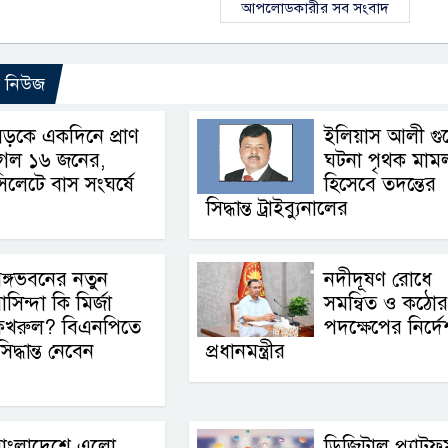
আপলোডকারীর সব সংবাদ
ো নিউজ
ড়কে একদিনে প্রাণ
ইলিয়াস আলী গু
গেল ১৬ জনের,
ঘটনা পৃথক মাম
িলেটে বাস সংঘর্ষে
হিসেবে তদন্তের
সিদ্ধান্ত ট্রাইব্যুনালের
ঙ্গভবনের নতুন
নদীদূষণ রোধে
াসিন্দা কি মির্জা
সমন্বিত ও কঠোর
ফখরুল? বিএনপিতে
পদক্ষেপের নির্দে
্ধান্ত নেবেন
প্রধানমন্ত্রীর
বাংলাদেশে এলো
ডিজিটাল প্ল্যাটফর্