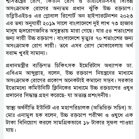
শ্বাসতন্ত্রের রোগ, কিডনি রোগ ও ডায়াবেটিসসহ বিভিন্ন
অসংক্রামক রোগের অন্যতম প্রধান ঝুঁকি উচ্চ রক্তচাপ।
ডব্লিউএইচও এর গ্লোবাল রিপোর্ট অন হাইপারটেনশন ২০২৩
এর তথ্য অনুযায়ী ২০১৯ সালে বাংলাদেশে দুই লাখ ৭৩ হাজার
মানুষ হৃদরোগজনিত অসুস্থতায় মারা গেছে। যার ৫৪ শতাংশের
জন্য দায়ী উচ্চ রক্তচাপ। বাংলাদেশে মৃত্যুর ৭০ শতাংশের জন্য
অসংক্রামক রোগ দায়ী। তবে এসব রোগ মোকাবেলায় অর্থ
বরাদ্দ খুবই সামান্য।
প্রধানমন্ত্রীর ব্যক্তিগত চিকিৎসক ইমেরিটাস অধ্যাপক ডা.
এবিএম আব্দুল্লাহ, বলেন, উচ্চ রক্তচাপ নিয়ন্ত্রণের মাধ্যমে
অসংক্রামক রোগের প্রকোপ অনেকটাই কমানো সম্ভব। সরকার
ইতোমধ্যে কমিউনিটি ক্লিনিকের মাধ্যমে উচ্চ রক্তচাপের ওষুধ
প্রদানের সিদ্ধান্ত গ্রহণ করেছে- যা অত্যন্ত প্রশংসনীয়।
স্বাস্থ্য অর্থনীতি ইউনিট এর মহাপরিচালক (অতিরিক্ত সচিব) ড.
মোঃ এনামুল হক বলেন, উচ্চ রক্তচাপ পরীক্ষা ও ওষুধে এক
টাকা বিনিয়োগ করলে সামগ্রিকভাবে ১৮ টাকার সুফল পাওয়া
যায়।