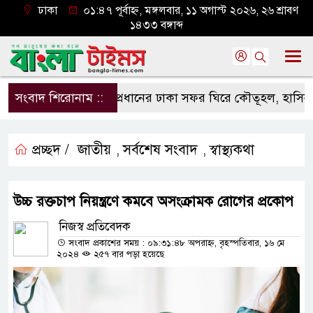
ঢাকা
০১:৪৭ পূর্বাহ্ন, মঙ্গলবার, ১১ অগাস্ট ২০২৬, ২৬ শ্রাবণ
১৪৩৩ বঙ্গাব্দ
সংবাদ শিরোনাম ::
‘র’ প্রধানের ঢাকা সফর ঘিরে কৌতূহল, হাসিনা-জট 
প্রচ্ছদ /
জাতীয়
সর্বশেষ সংবাদ
স্বাস্থ্যকথা
,
,
উচ্চ রক্তচাপ নিয়ন্ত্রণে কমবে অসংক্রামক রোগের প্রকোপ
নিজস্ব প্রতিবেদক
সংবাদ প্রকাশের সময় : ০৯:৩১:৪৮ অপরাহ্ন, বৃহস্পতিবার, ১৬ মে
২০২৪
২৫৭ বার পড়া হয়েছে