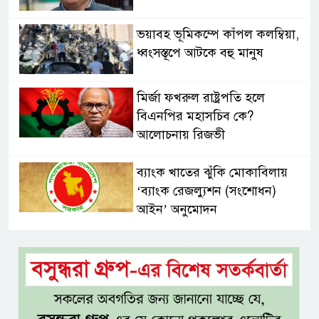
ভয়াবহ ভূমিকম্পে কাঁপল কলম্বিয়া,
ধ্বংসস্তূপে আটকে বহু মানুষ
মির্জা ফখরুল রাষ্ট্রপতি হলে
বিএনপির মহাসচিব কে?
আলোচনায় রিজভী
ব্যাংক খাতের ঝুঁকি মোকাবিলায়
‘ব্যাংক রেজল্যুশন (সংশোধন)
আইন’ অনুমোদন
দেশে প্রথমবার নৌযান শুমারি, ২০
আগস্ট থেকে ১০ দিন চলবে কার্যক্রম
প্রথমবার নৌযান শুমারি, তালিকায়