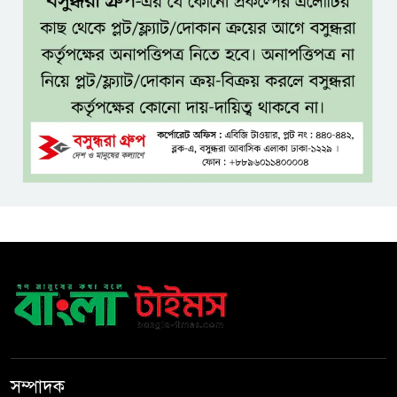
২ লাখ ৪৪ হাজার ৮০৮ নৌযান
Allegations of Widespread
Irregularities and Corruption
Against Transrail Lighting in
Rooppur Power Transmission Project
ট্রান্সরেইল লাইটিং ও অমৃক সিংয়ের
বিরুদ্ধে গুরুতর অভিযোগ, দুদকে
নালিশ
একাদশ শ্রেণিতে আসন খালি থাকবে
সাড়ে ১৩ লাখের বেশি
আপা যে পথে হেঁটেছেন, আপনারাও
সেই পথে হাঁটছেন: জামায়াত আমির
সম্পাদক