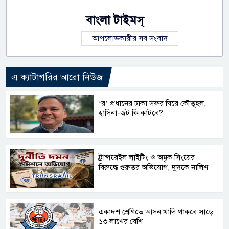
বাংলা টাইমস্
আপলোডকারীর সব সংবাদ
এ ক্যাটাগরির আরো নিউজ
‘র’ প্রধানের ঢাকা সফর ঘিরে কৌতূহল,
হাসিনা-জট কি কাটবে?
ট্রান্সরেইল লাইটিং ও অমৃক সিংয়ের
বিরুদ্ধে গুরুতর অভিযোগ, দুদকে নালিশ
একাদশ শ্রেণিতে আসন খালি থাকবে সাড়ে
১৩ লাখের বেশি