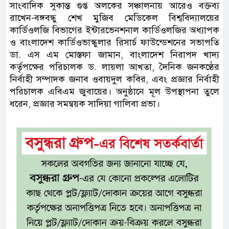
সাংবাদিক সুকান্ত গুপ্ত অলকের সঞ্চালনায় আরেও বক্তব্য
রাখেন-বঙ্গবন্ধু শেখ মুজিব মেডিকেল বিশ্ববিদ্যালয়ের
কার্ডিওলজি বিভাগের ইন্টারভেনশনাল কার্ডিওলজির অধ্যাপক
ও বাংলাদেশ কার্ডিওভাস্কুলার রিসার্চ ফাউন্ডেশনের সভাপতি
ডা. এস এম মোস্তফা জামান, বাংলাদেশ নিরাপদ খাদ্য
কর্তৃপক্ষের পরিচালক ড. লায়লা আখতা, দৈনিক জনকণ্ঠের
নির্বাহী সম্পাদক জনাব ওবায়দুল কবির, এবং প্রজ্ঞার নির্বাহী
পরিচালক এবিএম জুবায়ের। অনুষ্ঠানে মূল উপস্থাপনা তুলে
ধরেন, প্রজ্ঞার সমন্বয়ক সাদিয়া গালিবা প্রভা।